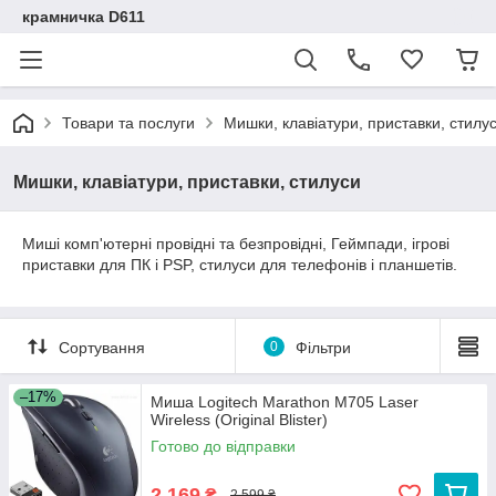
крамничка D611
Товари та послуги
Мишки, клавіатури, приставки, стилу
Мишки, клавіатури, приставки, стилуси
Миші комп'ютерні провідні та безпровідні, Геймпади, ігрові
приставки для ПК і PSP, стилуси для телефонів і планшетів.
Сортування
0
Фільтри
–17%
Миша Logitech Marathon M705 Laser
Wireless (Original Blister)
Готово до відправки
2 169
₴
2 599 ₴