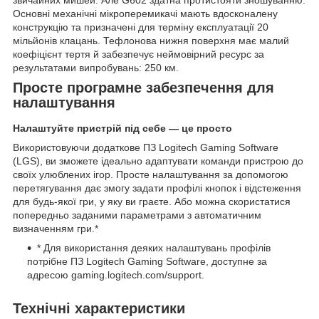
Основні механічні мікроперемикачі мають вдосконалену
конструкцію та призначені для терміну експлуатації 20
мільйонів клацань. Тефлонова нижня поверхня має малий
коефіцієнт тертя й забезпечує неймовірний ресурс за
результатами випробувань: 250 км.
Просте програмне забезпечення для
налаштування
Налаштуйте пристрій під себе — це просто
Використовуючи додаткове ПЗ Logitech Gaming Software
(LGS), ви зможете ідеально адаптувати команди пристрою до
своїх улюблених ігор. Просте налаштування за допомогою
перетягування дає змогу задати профілі кнопок і відстеження
для будь-якої гри, у яку ви граєте. Або можна скористатися
попередньо заданими параметрами з автоматичним
визначенням гри.*
* Для використання деяких налаштувань профілів
потрібне ПЗ Logitech Gaming Software, доступне за
адресою
gaming.logitech.com/support
.
Технічні характеристики