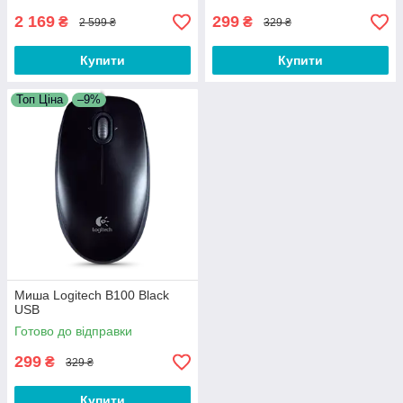
2 169
299
₴
₴
2 599 ₴
329 ₴
Купити
Купити
Топ Ціна
–9%
Миша Logitech B100 Black
USB
Готово до відправки
299
₴
329 ₴
Купити