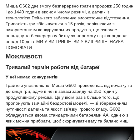
Миша G602 дає змогу безперервно грати впродовж 250 годин
і до 1440 годин в економічному режимі, а датчик із
технологією Delta-zero забезпечує високоточне відстеження.
Тривалість гри збільшується в 15 разів, порівнюючи з
використанням конкурувальних продуктів, що означає
нещадну та безперервну битву за перемогу в грі впродовж
понад 10 днів. МИ У ВИІГРИШЕ. ВИ У ВИІГРИШЕ. НАУКА
ПОМОЖАТИ.
Можливості
Тривалий термін роботи від батареї
У неї немає конкурентів
Грайте з упевненістю. Миша G602 проведе вас від початку та
до кінця гри, адже в неї в запасі заряду на 250 годин у
продуктивному режимі. Це у вісім разів більше того, що
пропонують звичайні бездротові моделі, — зі збереженням
чутливості датчика та якості зв'язку ігрового класу. G602
обладнується двома стандартними батареями AA, однією з
яких можна прибрати, щоб скоригувати вагу та баланс миші.