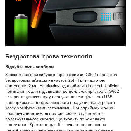
Бездротова ігрова технологія
Відчуйте смак свободи
З цією мишею ви забудете про затримки. G602 працює за
бездротовим зв'язком на частоті 2,4 ГГц із частотою
опитування 2 мс. На відміну від приймачів Logitech Unifying,
призначених для під'єднання до декількох пристроїв, G602
використовує всю смугу пропускання спеціального USB-
наноприймача, щоб забезпечити продуктивність ігрового
класу з мінімальними затримками. Наноприймач можна
розташувати оптимальним способом за допомогою
подовжувального кабелю, що входить до комплекту
постачання. Крім того, для безпечного перенесення
передбачений спеціальний відділ у батарейному відсіку.