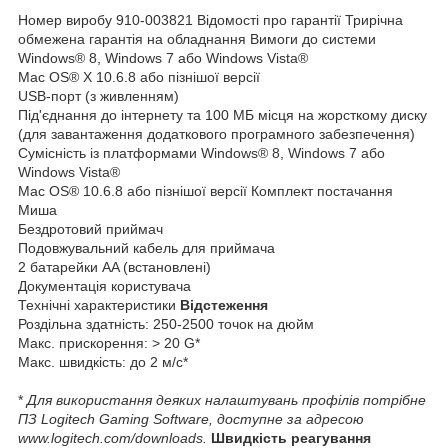
Номер виробу 910-003821 Відомості про гарантії Трирічна
обмежена гарантія на обладнання Вимоги до системи
Windows® 8, Windows 7 або Windows Vista®
Mac OS® X 10.6.8 або пізнішої версії
USB-порт (з живленням)
Під'єднання до інтернету та 100 МБ місця на жорсткому диску
(для завантаження додаткового програмного забезпечення)
Сумісність із платформами Windows® 8, Windows 7 або
Windows Vista®
Mac OS® 10.6.8 або пізнішої версії Комплект постачання
Миша
Бездротовий приймач
Подовжувальний кабель для приймача
2 батарейки AA (встановлені)
Документація користувача
Технічні характеристики
Відстеження
Роздільна здатність: 250-2500 точок на дюйм
Макс. прискорення: > 20 G*
Макс. швидкість: до 2 м/с
*
*
Для використання деяких налаштувань профілів потрібне
ПЗ Logitech Gaming Software, доступне за адресою
www.logitech.com/downloads
.
Швидкість реагування