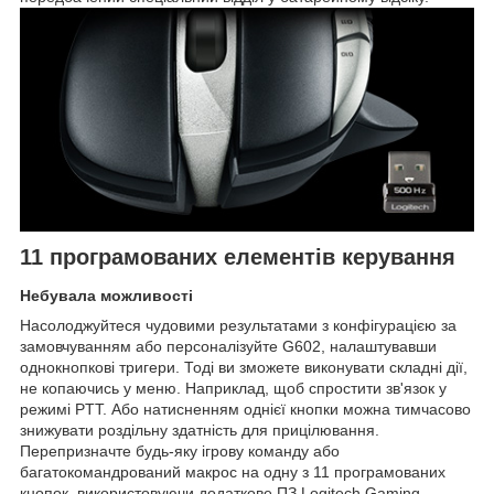
11 програмованих елементів керування
Небувала можливості
Насолоджуйтеся чудовими результатами з конфігурацією за
замовчуванням або персоналізуйте G602, налаштувавши
однокнопкові тригери. Тоді ви зможете виконувати складні дії,
не копаючись у меню. Наприклад, щоб спростити зв'язок у
режимі PTT. Або натисненням однієї кнопки можна тимчасово
знижувати роздільну здатність для прицілювання.
Перепризначте будь-яку ігрову команду або
багатокомандрований макрос на одну з 11 програмованих
кнопок, використовуючи додаткове ПЗ Logitech Gaming