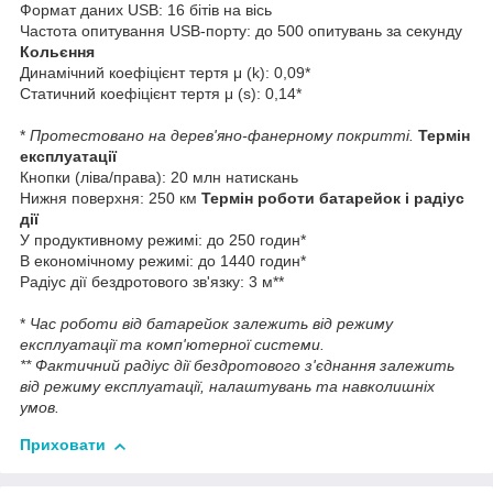
Формат даних USB: 16 бітів на вісь
Частота опитування USB-порту: до 500 опитувань за секунду
Кольєння
Динамічний коефіцієнт тертя μ (k): 0,09*
Статичний коефіцієнт тертя μ (s): 0,14*
*
Протестовано на дерев'яно-фанерному покритті.
Термін
експлуатації
Кнопки (ліва/права): 20 млн натискань
Нижня поверхня: 250 км
Термін роботи батарейок і радіус
дії
У продуктивному режимі: до 250 годин*
В економічному режимі: до 1440 годин*
Радіус дії бездротового зв'язку: 3 м**
*
Час роботи від батарейок залежить від режиму
експлуатації та комп'ютерної системи.
**
Фактичний радіус дії бездротового з'єднання залежить
від режиму експлуатації, налаштувань та навколишніх
умов.
Приховати