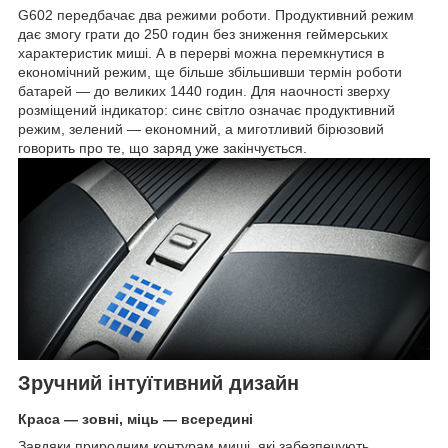
G602 передбачає два режими роботи. Продуктивний режим
дає змогу грати до 250 годин без зниження геймерських
характеристик миші. А в перерві можна перемкнутися в
економічний режим, ще більше збільшивши термін роботи
батарей — до великих 1440 годин. Для наочності зверху
розміщений індикатор: синє світло означає продуктивний
режим, зелений — економний, а миготливий бірюзовий
говорить про те, що заряд уже закінчується.
Зручний інтуїтивний дизайн
Краса — зовні, міць — всередині
Завдяки природним контурам миші, які забезпечують