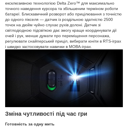
ексклюзивною технологією Delta Zero
™
для максимально
точного наведення курсора та збільшеним терміном роботи
батареї. Блискавичний розворот або прицілювання з точністю
до одного пікселя — датчик із роздільною здатністю 2500
точок на дюйм чуйно слухає рухів долоні. Датчик зі
світлодіодною підсвіткою дає змогу краще координувати дії
очей і рук, менше думати про переміщення персонажа,
регулювати снайперський приціл, вибирати юніти в RTS-іграх
і швидко застосовувати навички в MOBA-іграх.
Зміна чутливості під час гри
Готовність за одну мить