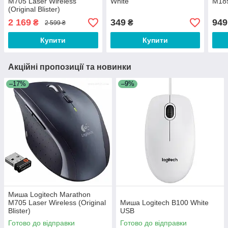
M705 Laser Wireless
White
M185
(Original Blister)
2 169
349
949
₴
₴
2 599 ₴
Купити
Купити
Акційні пропозиції та новинки
–17%
–9%
Миша Logitech Marathon
M705 Laser Wireless (Original
Миша Logitech B100 White
Blister)
USB
Готово до відправки
Готово до відправки