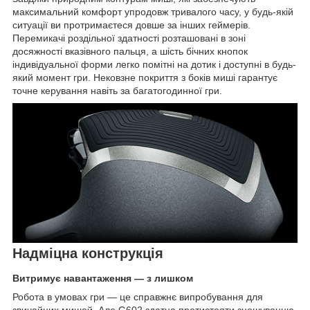
максимальний комфорт упродовж тривалого часу, у будь-якій
ситуації ви протримаєтеся довше за інших геймерів.
Перемикачі роздільної здатності розташовані в зоні
досяжності вказівного пальця, а шість бічних кнопок
індивідуальної форми легко помітні на дотик і доступні в будь-
який момент гри. Нековзне покриття з боків миші гарантує
точне керування навіть за багатогодинної гри.
Надміцна конструкція
Витримує навантаження — з лишком
Робота в умовах гри — це справжнє випробування для
звичайних мишей. Але G602 здатна протистояти зношуванню.