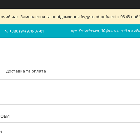
бочий час. Замовлення та повідомлення будуть оброблені з 08:45 найб
вул. Клочківська, 30 (книжковий р-к «Р
+380 (94) 978-07-81
Доставка та оплата
СОБИ
и