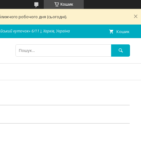
Кошик
лижчого робочого дня (сьогодні).
айський куточок» 6/11 ), Харків, Україна
Кошик