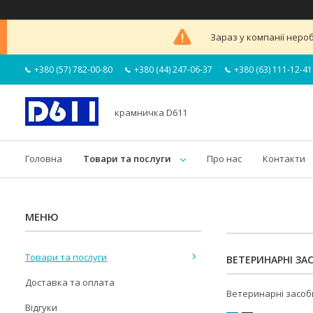
Зараз у компанії неро
+380 (57) 782-00-80
+380 (44) 247-06-37
+380 (63) 111-12-41
крамничка D611
Головна
Товари та послуги
Про нас
Контакти
Товари та послуги
ВЕТЕРИНАРНІ ЗА
Доставка та оплата
Ветеринарні засоб
Відгуки