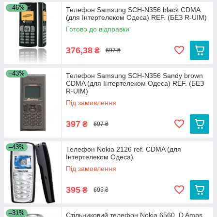
–46%
Телефон Samsung SCH-N356 black CDMA
(для Інтертелеком Одеса) REF. (БЕЗ R-UIM)
Готово до відправки
376,38
₴
697 ₴
–43%
Телефон Samsung SCH-N356 Sandy brown
CDMA (для Інтертелеком Одеса) REF. (БЕЗ
R-UIM)
Під замовлення
397
₴
697 ₴
–43%
Телефон Nokia 2126 ref. CDMA (для
Інтертелеком Одеса)
Під замовлення
395
₴
695 ₴
–31%
Стільниковий телефон Nokia 6560. D Amps