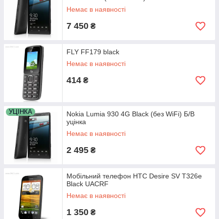
Немає в наявності
7 450
₴
FLY FF179 black
Немає в наявності
414
₴
УЦІНКА
Nokia Lumia 930 4G Black (без WiFi) Б/В
уцінка
Немає в наявності
2 495
₴
Мобільний телефон HTC Desire SV T326e
Black UACRF
Немає в наявності
1 350
₴