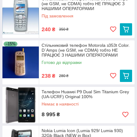
(не GSM, не CDMA) тобто НЕ ПРАЦЮЄ З
НАШИМИ ОПЕРАТОРАМИ
Під замовлення
240
₴
350 ₴
–15%
Стільниковий телефон Motorola з353t Color.
D`Amps (не GSM, не CDMA) тобто НЕ
ПРАЦЮЄ З НАШИМИ ОПЕРАТОРАМИ
Готово до відправки
238
₴
280 ₴
Телефон Huawei P9 Dual Sim Titanium Grey
(UA-UCRF) Original 100%
Немає в наявності
8 995
₴
Nokia Lumia Icon (Lumia 929/ Lumia 930)
32Gb Black (NEW in Box)