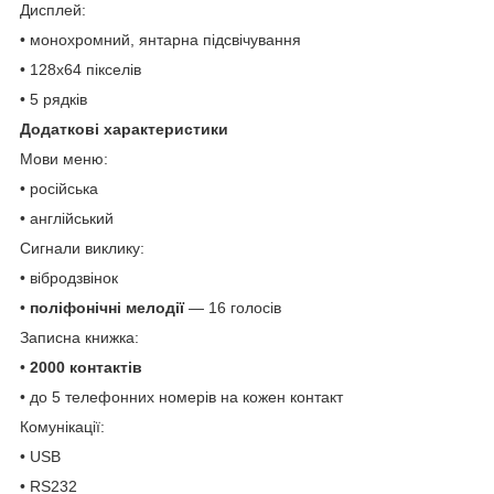
Дисплей:
• монохромний, янтарна підсвічування
• 128х64 пікселів
• 5 рядків
Додаткові характеристики
Мови меню:
• російська
• англійський
Сигнали виклику:
• вібродзвінок
•
поліфонічні мелодії
― 16 голосів
Записна книжка:
•
2000 контактів
• до 5 телефонних номерів на кожен контакт
Комунікації:
• USB
• RS232