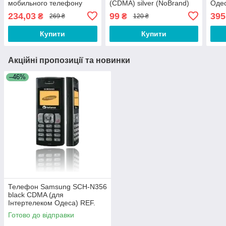
мобильного телефону
(CDMA) silver (NoBrand)
Оде
Samsung N356 (CDMA)
234,03
99
395
₴
₴
269 ₴
120 ₴
black ORIGINAL 100%
Купити
Купити
Акційні пропозиції та новинки
–46%
Телефон Samsung SCH-N356
black CDMA (для
Інтертелеком Одеса) REF.
(БЕЗ R-UIM)
Готово до відправки