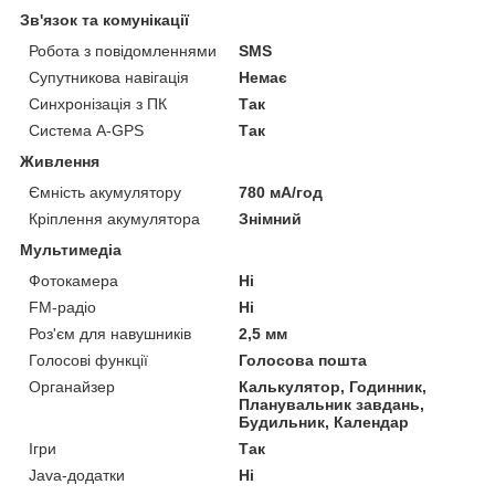
Зв'язок та комунікації
Робота з повідомленнями
SMS
Супутникова навігація
Немає
Синхронізація з ПК
Так
Система A-GPS
Так
Живлення
Ємність акумулятору
780 мА/год
Кріплення акумулятора
Знімний
Мультимедіа
Фотокамера
Ні
FM-радіо
Ні
Роз'єм для навушників
2,5 мм
Голосові функції
Голосова пошта
Органайзер
Калькулятор, Годинник,
Планувальник завдань,
Будильник, Календар
Ігри
Так
Java-додатки
Ні