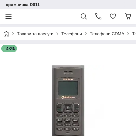
крамничка D611
Товари та послуги
Телефони
Телефони CDMA
Т
–43%