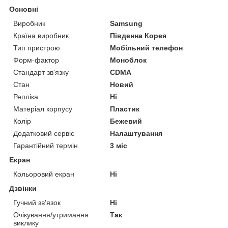
Основні
Виробник
Samsung
Країна виробник
Південна Корея
Тип пристрою
Мобільний телефон
Форм-фактор
Моноблок
Стандарт зв'язку
CDMA
Стан
Новий
Репліка
Ні
Матеріал корпусу
Пластик
Колір
Бежевий
Додатковий сервіс
Налаштування
Гарантійний термін
3 міс
Екран
Кольоровий екран
Ні
Дзвінки
Гучний зв'язок
Ні
Очікування/утримання
Так
виклику