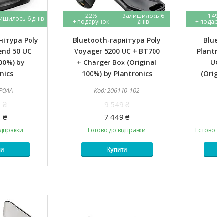
–22%
Залишилось 6
–14
ишилось 6 днів
днів
нітура Poly
Bluetooth-гарнітура Poly
Blu
end 50 UC
Voyager 5200 UC + BT700
Plant
100%) by
+ Charger Box (Original
U
nics
100%) by Plantronics
(Ori
P0AA
206110-102
 ₴
9 549 ₴
 ₴
7 449 ₴
ідправки
Готово до відправки
Готово 
ти
Купити