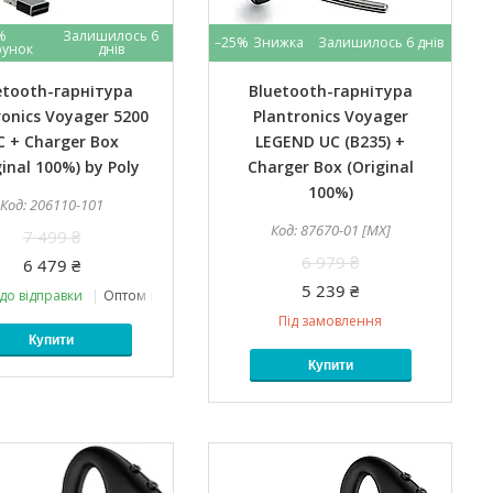
%
Залишилось 6
–25%
Залишилось 6 днів
днів
etooth-гарнітура
Bluetooth-гарнітура
ronics Voyager 5200
Plantronics Voyager
C + Charger Box
LEGEND UC (B235) +
ginal 100%) by Poly
Charger Box (Original
100%)
206110-101
87670-01 [MX]
7 499 ₴
6 979 ₴
6 479 ₴
5 239 ₴
до відправки
Оптом і в роздріб
Під замовлення
Купити
Купити