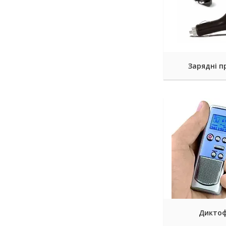
Зарядні п
Дикто