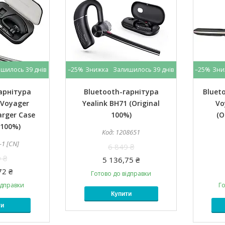
шилось 39 днів
–25%
Залишилось 39 днів
–25%
арнітура
Bluetooth-гарнітура
Bluet
 Voyager
Yealink BH71 (Original
Vo
rger Case
100%)
(O
 100%)
1208651
-1 [CN]
6 849 ₴
 ₴
5 136,75 ₴
72 ₴
Готово до відправки
ідправки
Го
Купити
ти