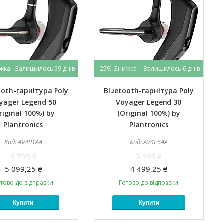
Залишилось 39 днів
–25%
Залишилось 6 днів
ooth-гарнітура Poly
Bluetooth-гарнітура Poly
yager Legend 50
Voyager Legend 30
riginal 100%) by
(Original 100%) by
Plantronics
Plantronics
AV4P1AA
AV4P6AA
6 799 ₴
5 999 ₴
5 099,25 ₴
4 499,25 ₴
тово до відправки
Готово до відправки
Купити
Купити