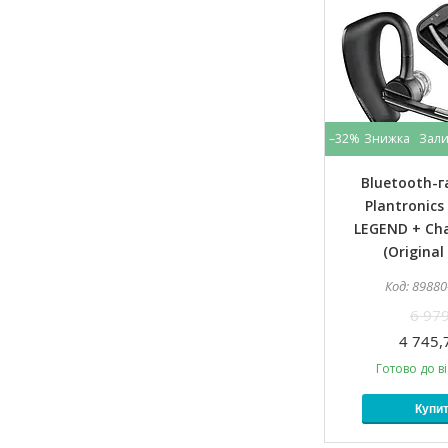
–32%
Зали
Bluetooth-г
Plantronics
LEGEND + Cha
(Original
89880
6 979
4 745,
Готово до в
Купи