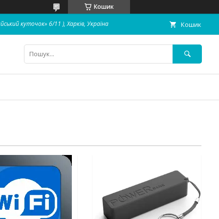
Кошик
айський куточок» 6/11 ), Харків, Україна
Кошик