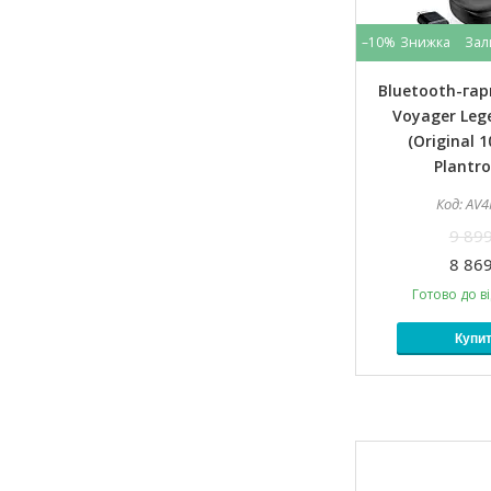
–10%
Зал
Bluetooth-гар
Voyager Leg
(Original 
Plantro
AV4
9 899
8 869
Готово до в
Купи