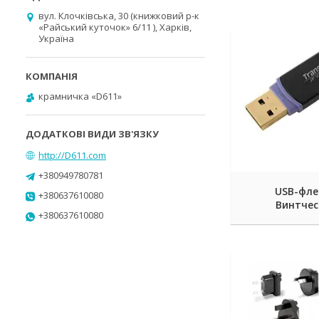
вул. Клочківська, 30 (книжковий р-к
«Райський куточок» 6/11 ), Харків,
Україна
крамничка «D611»
http://D611.com
+380949780781
USB-фле
+380637610080
Винтче
+380637610080