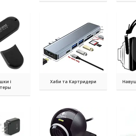
шки і
Хаби та Картридери
Навуш
стеры