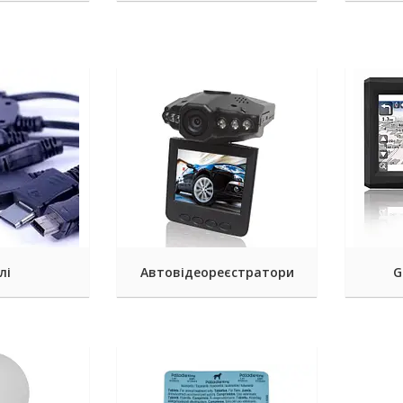
лі
Автовідеореєстратори
G