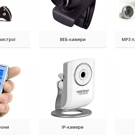
ристрої
ВЕБ-камери
MP3 п
фони
IP-камери