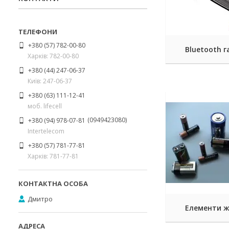
+380 (57) 782-00-80
Bluetooth г
Харків: 782-00-80
+380 (44) 247-06-37
Київ: 247-06-37
+380 (63) 111-12-41
моб. lifecell
0949423080
+380 (94) 978-07-81
Intertelecom
+380 (57) 781-77-81
Харків: 781-77-81
Дмитро
Елементи 