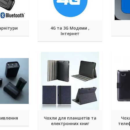
арнітури
4G та 3G Модеми ,
Інтернет
живлення
Чохли для планшетів та
Чох
електронних книг
телеф