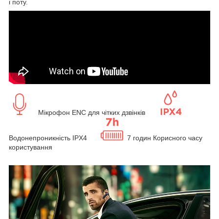
і поту.
Мікрофон ENC для чітких дзвінків
Водонепроникність IPX4
7 годин Корисного часу
користування