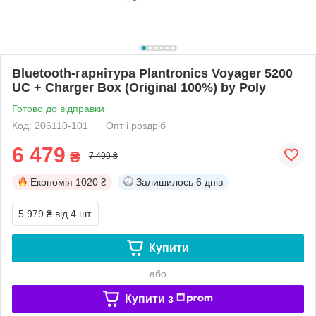
Bluetooth-гарнітура Plantronics Voyager 5200
UC + Charger Box (Original 100%) by Poly
Готово до відправки
Код: 206110-101
Опт і роздріб
6 479
₴
7 499 ₴
Економія
1020 ₴
Залишилось
6 днів
5 979 ₴
від 4 шт.
Купити
або
Купити з