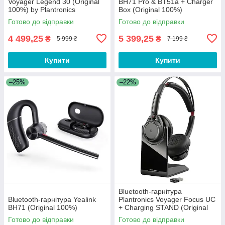
Voyager Legend 30 (Original
BH71 Pro & BT51a + Charger
100%) by Plantronics
Box (Original 100%)
Готово до відправки
Готово до відправки
4 499,25
5 399,25
₴
₴
5 999 ₴
7 199 ₴
Купити
Купити
–25%
–22%
Bluetooth-гарнітура
Bluetooth-гарнітура Yealink
Plantronics Voyager Focus UC
BH71 (Original 100%)
+ Charging STAND (Original
100%) (B825-M WW)
Готово до відправки
Готово до відправки