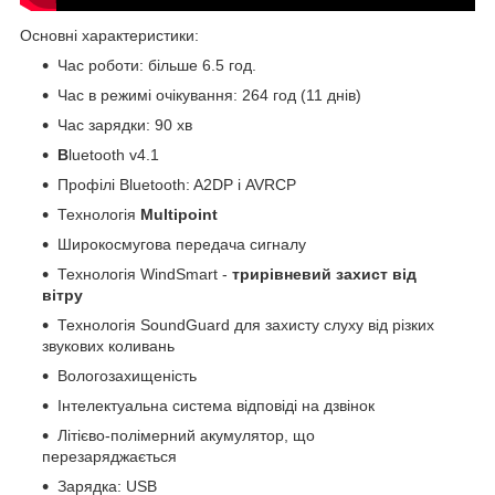
Основні характеристики:
Час роботи: більше 6.5 год.
Час в режимі очікування: 264 год (11 днів)
Час зарядки: 90 хв
B
luetooth v4.1
Профілі Bluetooth: A2DP і AVRCP
Технологія
Multipoint
Широкосмугова передача сигналу
Технологія WindSmart -
трирівневий захист від
вітру
Технологія SoundGuard для захисту слуху від різких
звукових коливань
Вологозахищеність
Інтелектуальна система відповіді на дзвінок
Літієво-полімерний акумулятор, що
перезаряджається
Зарядка: USB