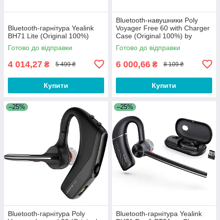
Bluetooth-навушники Poly
Bluetooth-гарнітура Yealink
Voyager Free 60 with Charger
BH71 Lite (Original 100%)
Case (Original 100%) by
Plantronics
Готово до відправки
Готово до відправки
4 014,27
6 000,66
₴
₴
5 499 ₴
8 109 ₴
Купити
Купити
–25%
–25%
Bluetooth-гарнітура Poly
Bluetooth-гарнітура Yealink