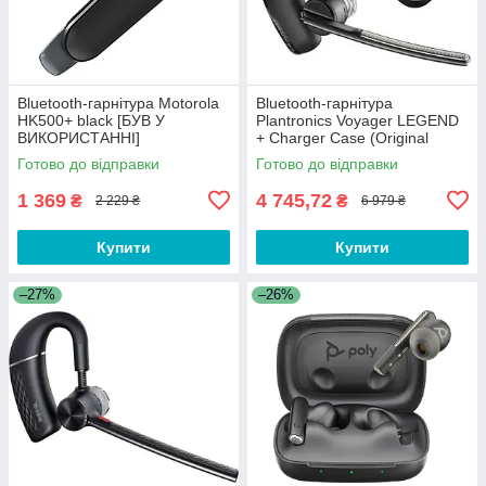
Bluetooth-гарнітура Motorola
Bluetooth-гарнітура
HK500+ black [БУВ У
Plantronics Voyager LEGEND
ВИКОРИСТАННІ]
+ Charger Case (Original
100%)
Готово до відправки
Готово до відправки
1 369
4 745,72
₴
₴
2 229 ₴
6 979 ₴
Купити
Купити
–27%
–26%