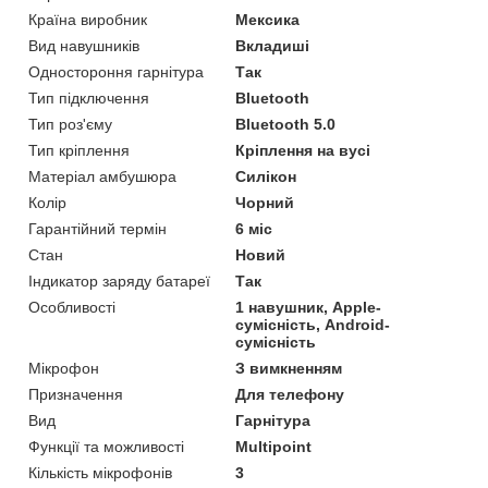
Країна виробник
Мексика
Вид навушників
Вкладиші
Одностороння гарнітура
Так
Тип підключення
Bluetooth
Тип роз'єму
Bluetooth 5.0
Тип кріплення
Кріплення на вусі
Матеріал амбушюра
Силікон
Колір
Чорний
Гарантійний термін
6 міс
Стан
Новий
Індикатор заряду батареї
Так
Особливості
1 навушник, Apple-
сумісність, Android-
сумісність
Мікрофон
З вимкненням
Призначення
Для телефону
Вид
Гарнітура
Функції та можливості
Multipoint
Кількість мікрофонів
3