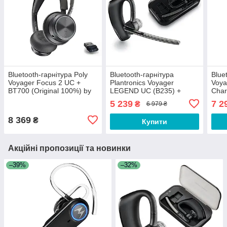
Bluetooth-гарнітура Poly
Bluetooth-гарнітура
Blue
Voyager Focus 2 UC +
Plantronics Voyager
Voya
BT700 (Original 100%) by
LEGEND UC (B235) +
Char
Plantronics
Charger Box (Original
100%
5 239
7 2
₴
6 979 ₴
100%)
Plan
8 369
₴
Купити
Акційні пропозиції та новинки
–39%
–32%