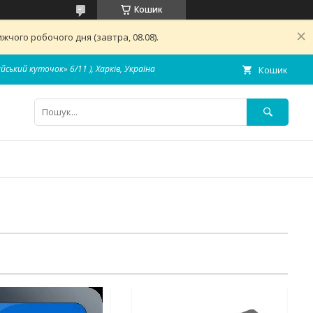
Кошик
чого робочого дня (завтра, 08.08).
айський куточок» 6/11 ), Харків, Україна
Кошик