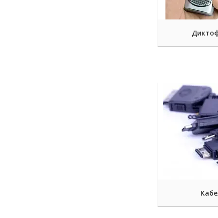
Дикто
Кабе