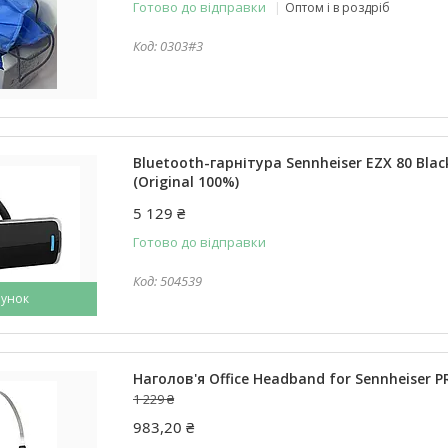
Готово до відправки
Оптом і в роздріб
0303#3
Bluetooth-гарнітура Sennheiser EZX 80 Black
(Original 100%)
5 129 ₴
Готово до відправки
504539
унок
Наголов'я Office Headband for Sennheiser 
1 229 ₴
983,20 ₴