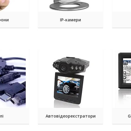
фони
IP-камери
лі
Автовідеореєстратори
G