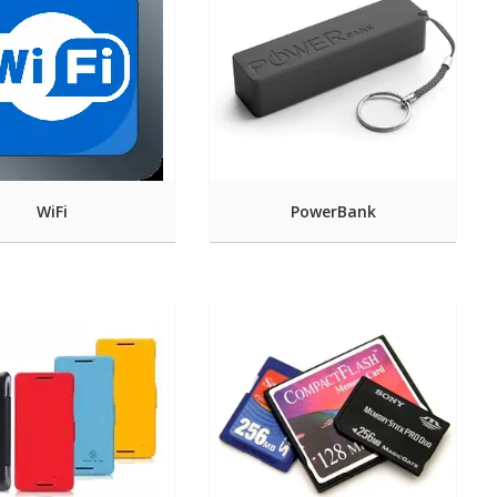
WiFi
PowerBank