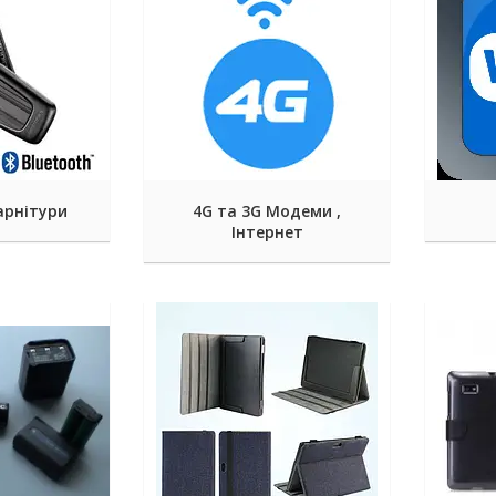
арнітури
4G та 3G Модеми ,
Інтернет