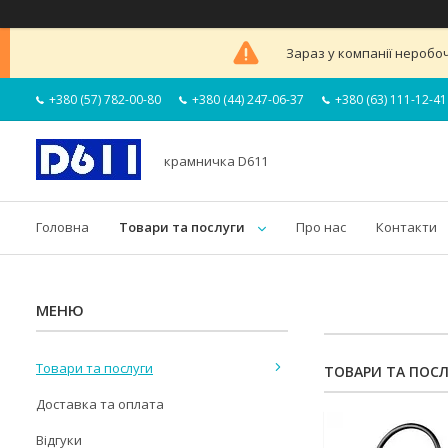
Зараз у компанії неробоч
+380 (57) 782-00-80
+380 (44) 247-06-37
+380 (63) 111-12-41
крамничка D611
Головна
Товари та послуги
Про нас
Контакти
Товари та послуги
ТОВАРИ ТА ПОС
Доставка та оплата
Відгуки