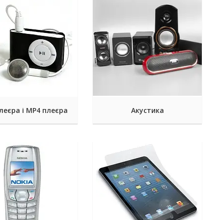
леєра і MP4 плеєра
Акустика