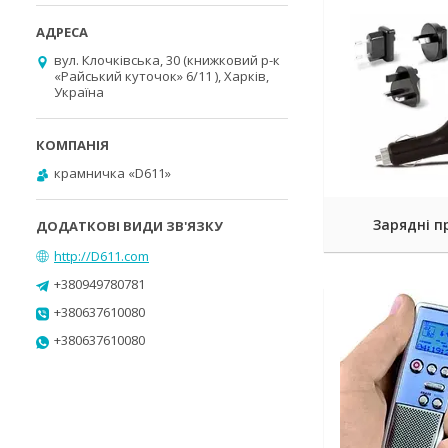
вул. Клочківська, 30 (книжковий р-к
«Райський куточок» 6/11 ), Харків,
Україна
крамничка «D611»
Зарядні п
http://D611.com
+380949780781
+380637610080
+380637610080