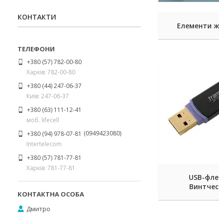
КОНТАКТИ
Елементи 
+380 (57) 782-00-80
Харків: 782-00-80
+380 (44) 247-06-37
Київ: 247-06-37
+380 (63) 111-12-41
моб. lifecell
0949423080
+380 (94) 978-07-81
Intertelecom
+380 (57) 781-77-81
Харків: 781-77-81
USB-фле
Винтче
Дмитро