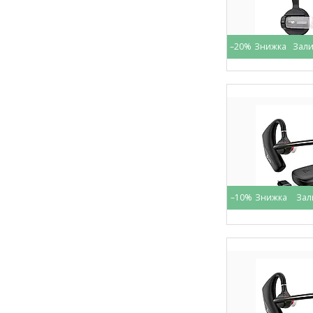
–20%
Зали
–10%
Зал