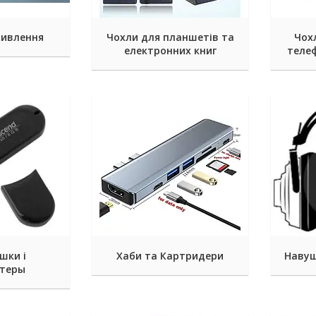
живлення
Чохли для планшетів та
Чох
електронних книг
телеф
шки і
Хаби та Картридери
Навуш
стеры