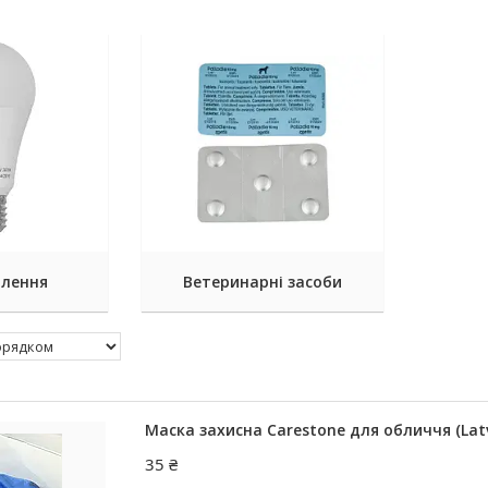
тлення
Ветеринарні засоби
Маска захисна Carestone для обличчя (Latv
35 ₴