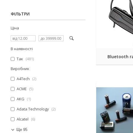
ФІЛЬТРИ
Ціна
В наявності
Bluetooth г
Так
481
Виробник
A4Tech
2
ACME
5
AKG
1
Adata Technology
2
Alcatel
6
Ще 95