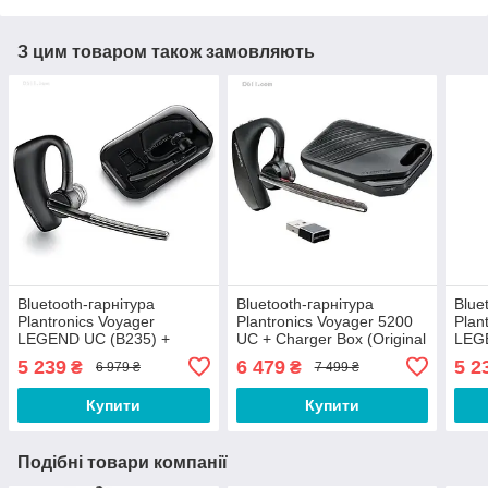
З цим товаром також замовляють
Bluetooth-гарнітура
Bluetooth-гарнітура
Blue
Plantronics Voyager
Plantronics Voyager 5200
Plan
LEGEND UC (B235) +
UC + Charger Box (Original
LEG
Charger Box (Original
100%) by Poly
Char
5 239
6 479
5 2
₴
₴
6 979 ₴
7 499 ₴
100%) [ДЕФЕКТ
100
УПАКОВКИ]
Купити
Купити
Подібні товари компанії