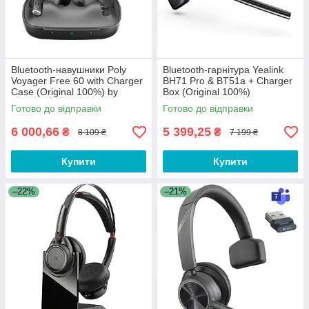
Bluetooth-навушники Poly
Bluetooth-гарнітура Yealink
Voyager Free 60 with Charger
BH71 Pro & BT51a + Charger
Case (Original 100%) by
Box (Original 100%)
Plantronics
Готово до відправки
Готово до відправки
6 000,66
5 399,25
₴
₴
8 109 ₴
7 199 ₴
Купити
Купити
–22%
–21%