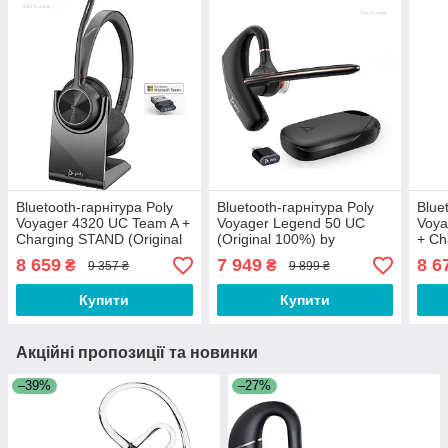
Bluetooth-гарнітура Poly
Bluetooth-гарнітура Poly
Blue
Voyager 4320 UC Team A +
Voyager Legend 50 UC
Voya
Charging STAND (Original
(Original 100%) by
+ Ch
100%) by Plantronics
Plantronics
(Ori
8 659
7 949
8 6
₴
₴
9 357 ₴
9 899 ₴
Plan
Купити
Купити
Акційні пропозиції та новинки
–39%
–27%