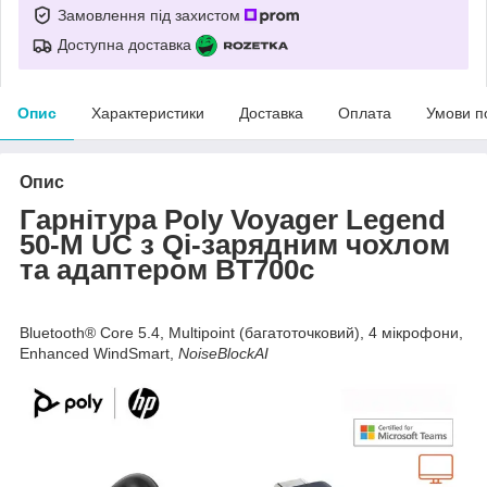
Замовлення під захистом
Доступна доставка
Опис
Характеристики
Доставка
Оплата
Умови п
Опис
Гарнітура Poly Voyager Legend
50-M UC з Qi-зарядним чохлом
та адаптером BT700c
Bluetooth® Core 5.4, Multipoint (багатоточковий), 4 мікрофони,
Enhanced WindSmart,
NoiseBlockAI