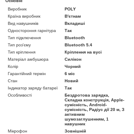
Основні
Виробник
POLY
Країна виробник
В'єтнам
Вид навушників
Вкладиші
Одностороння гарнітура
Так
Тип підключення
Bluetooth
Тип роз'єму
Bluetooth 5.4
Тип кріплення
Кріплення на вусі
Матеріал амбушюра
Силікон
Колір
Чорний
Гарантійний термін
6 міс
Стан
Новий
Індикатор заряду батареї
Так
Особливості
Бездротова зарядка,
Складна конструкція, Apple-
сумісність, Android-
сумісність, Радіус дії 20 м, З
активним
шумозаглушенням, 1
навушник
Мікрофон
Зовнішній