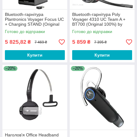
Bluetooth-гарнітура
Bluetooth-гарнітура Poly
Plantronics Voyager Focus UC
Voyager 4310 UC Team A +
+ Charging STAND (Original
BT700 (Original 100%) by
100%) (B825-M WW)
Plantronics
Готово до відправки
Готово до відправки
5 825,82
5 859
₴
₴
7 469 ₴
7 395 ₴
Купити
Купити
–20%
–20%
Наголов'я Office Headband