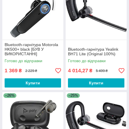
Bluetooth-гарнітура Motorola
HK500+ black [БУВ У
Bluetooth-гарнітура Yealink
ВИКОРИСТАННІ]
BH71 Lite (Original 100%)
Готово до відправки
Готово до відправки
1 369
4 014,27
₴
₴
2 229 ₴
5 499 ₴
Купити
Купити
–26%
–25%