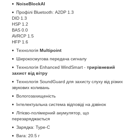
NoiseBlockAI
Профілі Bluetooth: A2DP 1.3
DID 1.3
HSP 1.2
BAS 0.0
AVRCP 1.5
HFP 1.6
Технологія
Multipoint
Широкосмугова передача сигналу
Технологія Enhanced WindSmart -
трирівневий
захист від вітру
Технологія SoundGuard для захисту слуху від різких
звукових коливань
Вологозахищеність
Інтелектуальна система відповіді на дзвінок
Літієво-полімерний акумулятор, що
перезаряджається
Зарядка: Type-C
Вага: 20.5 г