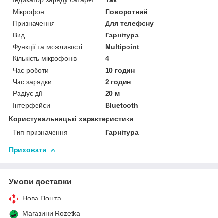
Індикатор заряду батареї
Так
Мікрофон
Поворотний
Призначення
Для телефону
Вид
Гарнітура
Функції та можливості
Multipoint
Кількість мікрофонів
4
Час роботи
10 годин
Час зарядки
2 годин
Радіус дії
20 м
Інтерфейси
Bluetooth
Користувальницькі характеристики
Тип призначення
Гарнітура
Приховати
Умови доставки
Нова Пошта
Магазини Rozetka