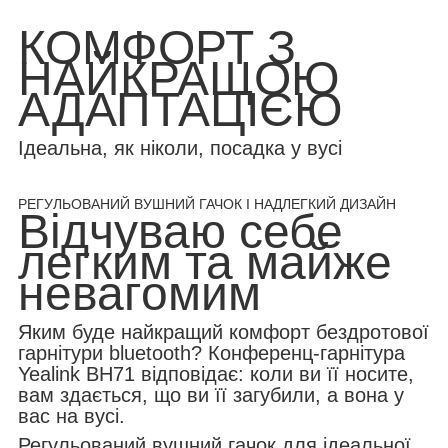
КОМФОРТ З
НАЙКРАЩОЮ
АДАПТАЦІЄЮ
Ідеальна, як ніколи, посадка у вусі
РЕГУЛЬОВАНИЙ ВУШНИЙ ГАЧОК І НАДЛЕГКИЙ ДИЗАЙН
Відчуваю себе
легким та майже
невагомим
Яким буде найкращий комфорт бездротової
гарнітури bluetooth? Конференц-гарнітура
Yealink BH71 відповідає: коли ви її носите,
вам здається, що ви її загубили, а вона у
вас на вусі.
Регульований вушний гачок для ідеальної