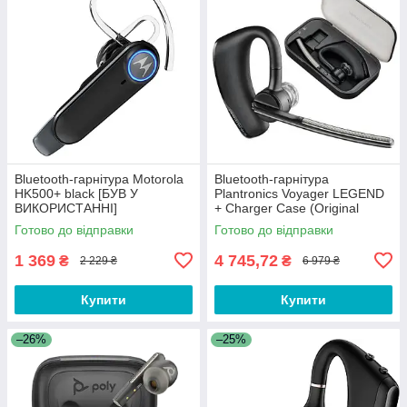
Bluetooth-гарнітура Motorola
Bluetooth-гарнітура
HK500+ black [БУВ У
Plantronics Voyager LEGEND
ВИКОРИСТАННІ]
+ Charger Case (Original
100%)
Готово до відправки
Готово до відправки
1 369
4 745,72
₴
₴
2 229 ₴
6 979 ₴
Купити
Купити
–26%
–25%