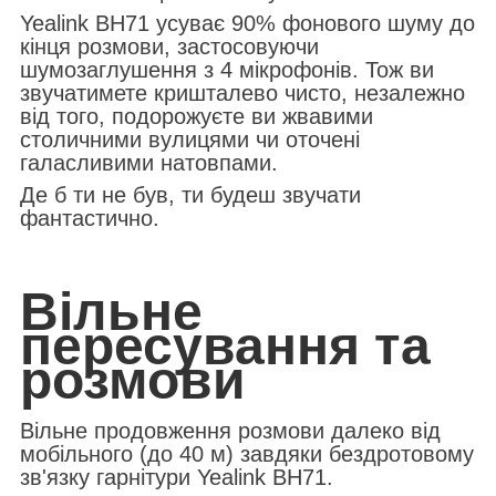
Yealink BH71 усуває 90% фонового шуму до
кінця розмови, застосовуючи
шумозаглушення з 4 мікрофонів. Тож ви
звучатимете кришталево чисто, незалежно
від того, подорожуєте ви жвавими
столичними вулицями чи оточені
галасливими натовпами.
Де б ти не був, ти будеш звучати
фантастично.
Вільне
пересування та
розмови
Вільне продовження розмови далеко від
мобільного (
до 40 м)
завдяки бездротовому
зв'язку гарнітури Yealink BH71.