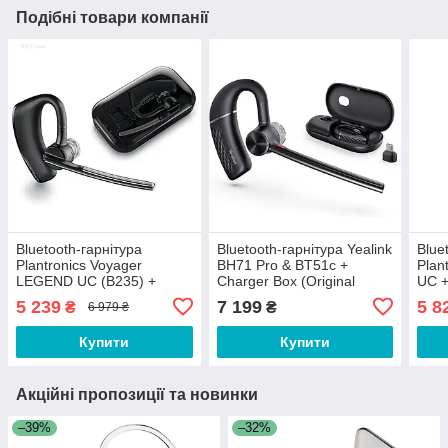
Подібні товари компанії
Bluetooth-гарнітура
Bluetooth-гарнітура Yealink
Blue
Plantronics Voyager
BH71 Pro & BT51c +
Plan
LEGEND UC (B235) +
Charger Box (Original
UC +
Charger Box (Original
100%)
(Ori
5 239
7 199
5 8
₴
₴
6 979 ₴
100%)
WW
Купити
Купити
Акційні пропозиції та новинки
–39%
–32%