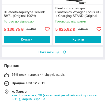
Bluetooth-гарнітура
Bluetooth-гарнітура Yealink
Plantronics Voyager Focus UC
BH71 (Original 100%)
+ Charging STAND (Original
100%) (B825-M WW)
Готово до відправки
Готово до відправки
5 136,75
5 825,82
₴
₴
6 849 ₴
7 469 ₴
Купити
Купити
Показати ще
Про нас
98% позитивних з 44 відгуків за рік
Працює з 23.12.2011
м. Харків
вул. Клочківська, 30 (книжковий р-к «Райський куточок»
6/11 ), Харків, Україна