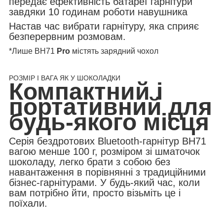
передає ефективність батареї гарнітури
завдяки 10 годинам роботи навушника
Настав час вибрати гарнітуру, яка сприяє
безперервним розмовам.
*Лише BH71
Pro
містять зарядний чохол
РОЗМІР І ВАГА ЯК У ШОКОЛАДКИ
Компактний і
портативний для
будь-якого місця
Серія бездротових Bluetooth-гарнітур BH71
вагою менше 100 г, розміром зі шматочок
шоколаду, легко брати з собою без
навантаження в порівнянні з традиційними
бізнес-гарнітурами. У будь-який час, коли
вам потрібно йти, просто візьміть це і
поїхали.