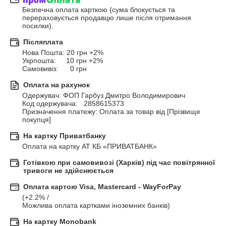
Безпечна оплата карткою (сума блокується та 
перераховується продавцю лише після отримання 
посилки).
Післяплата
Нова Пошта: 20 грн +2% 

Укрпошта:     10 грн +2%

Самовивіз:      0 грн
Оплата на рахунок
Одержувач: ФОП Гарбуз Дмитро Володимирович 

Код одержувача:   2858615373 

Призначення платежу: Оплата за товар від [Прізвище 
покупця]
На картку Приватбанку
Оплата на картку АТ КБ «ПРИВАТБАНК»
Готівкою при самовивозі (Харків) під час повітрянної
тривоги не здійснюється
Оплата картою Visa, Mastercard - WayForPay
(+2.2% / 

Можлива оплата картками іноземних банків)
На картку Monobank