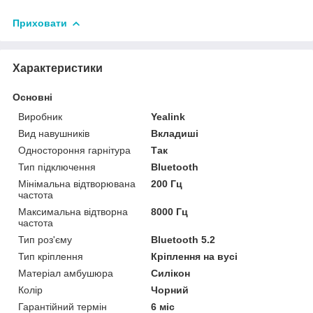
Приховати
Характеристики
Основні
Виробник
Yealink
Вид навушників
Вкладиші
Одностороння гарнітура
Так
Тип підключення
Bluetooth
Мінімальна відтворювана
200 Гц
частота
Максимальна відтворна
8000 Гц
частота
Тип роз'єму
Bluetooth 5.2
Тип кріплення
Кріплення на вусі
Матеріал амбушюра
Силікон
Колір
Чорний
Гарантійний термін
6 міс