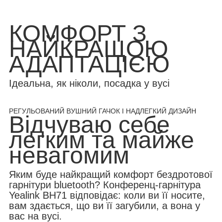
КОМФОРТ З
НАЙКРАЩОЮ
АДАПТАЦІЄЮ
Ідеальна, як ніколи, посадка у вусі
РЕГУЛЬОВАНИЙ ВУШНИЙ ГАЧОК І НАДЛЕГКИЙ ДИЗАЙН
Відчуваю себе
легким та майже
невагомим
Яким буде найкращий комфорт бездротової
гарнітури bluetooth? Конференц-гарнітура
Yealink BH71 відповідає: коли ви її носите,
вам здається, що ви її загубили, а вона у
вас на вусі.