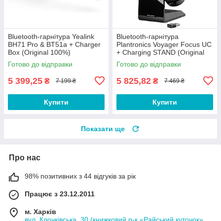
Bluetooth-гарнітура Yealink
Bluetooth-гарнітура
BH71 Pro & BT51a + Charger
Plantronics Voyager Focus UC
Box (Original 100%)
+ Charging STAND (Original
100%) (B825-M WW)
Готово до відправки
Готово до відправки
5 399,25
5 825,82
₴
₴
7 199 ₴
7 469 ₴
Купити
Купити
Показати ще
Про нас
98% позитивних з 44 відгуків за рік
Працює з 23.12.2011
м. Харків
вул. Клочківська, 30 (книжковий р-к «Райський куточок»