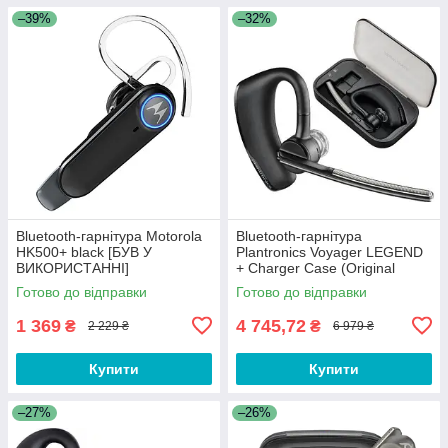
–39%
–32%
Bluetooth-гарнітура Motorola
Bluetooth-гарнітура
HK500+ black [БУВ У
Plantronics Voyager LEGEND
ВИКОРИСТАННІ]
+ Charger Case (Original
100%)
Готово до відправки
Готово до відправки
1 369
4 745,72
₴
₴
2 229 ₴
6 979 ₴
Купити
Купити
–27%
–26%