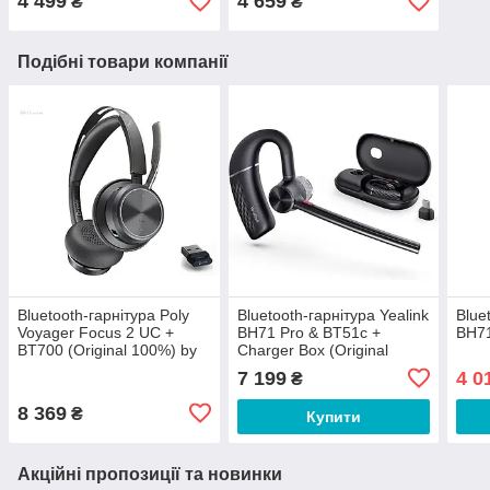
4 499
4 659
₴
₴
Подібні товари компанії
Bluetooth-гарнітура Poly
Bluetooth-гарнітура Yealink
Blue
Voyager Focus 2 UC +
BH71 Pro & BT51c +
BH71
BT700 (Original 100%) by
Charger Box (Original
Plantronics
100%)
7 199
4 0
₴
8 369
₴
Купити
Акційні пропозиції та новинки