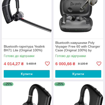
Bluetooth-навушники Poly
Bluetooth-гарнітура Yealink
Voyager Free 60 with Charger
BH71 Lite (Original 100%)
Case (Original 100%) by
Plantronics
Готово до відправки
Готово до відправки
4 014,27
6 000,66
₴
₴
5 499 ₴
8 109 ₴
Купити
Купити
–25%
–25%