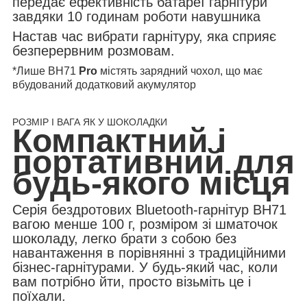
передає ефективність батареї гарнітури
завдяки 10 годинам роботи навушника
Настав час вибрати гарнітуру, яка сприяє
безперервним розмовам.
*Лише BH71
Pro
містять зарядний чохол, що має
вбудований додатковий акумулятор
РОЗМІР І ВАГА ЯК У ШОКОЛАДКИ
Компактний і
портативний для
будь-якого місця
Серія бездротових Bluetooth-гарнітур BH71
вагою менше 100 г, розміром зі шматочок
шоколаду, легко брати з собою без
навантаження в порівнянні з традиційними
бізнес-гарнітурами. У будь-який час, коли
вам потрібно йти, просто візьміть це і
поїхали.