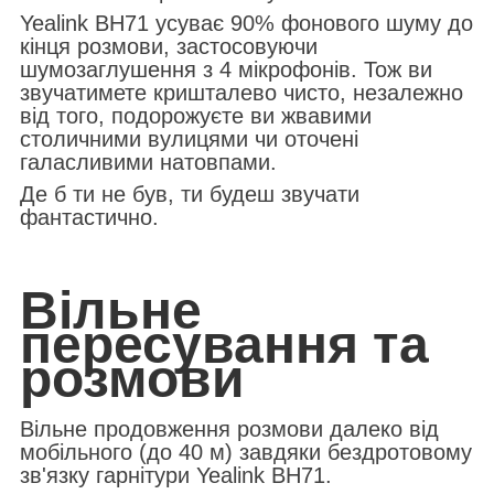
Yealink BH71 усуває 90% фонового шуму до
кінця розмови, застосовуючи
шумозаглушення з 4 мікрофонів. Тож ви
звучатимете кришталево чисто, незалежно
від того, подорожуєте ви жвавими
столичними вулицями чи оточені
галасливими натовпами.
Де б ти не був, ти будеш звучати
фантастично.
Вільне
пересування та
розмови
Вільне продовження розмови далеко від
мобільного (
до 40 м)
завдяки бездротовому
зв'язку гарнітури Yealink BH71.