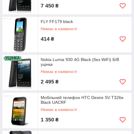
7 450
₴
FLY FF179 black
Немає в наявності
414
₴
УЦІНКА
Nokia Lumia 930 4G Black (без WiFi) Б/В
уцінка
Немає в наявності
2 495
₴
Мобільний телефон HTC Desire SV T326e
Black UACRF
Немає в наявності
1 350
₴