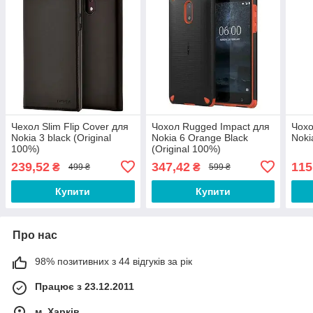
Чехол Slim Flip Cover для
Чохол Rugged Impact для
Чохо
Nokia 3 black (Original
Nokia 6 Orange Black
Noki
100%)
(Original 100%)
239,52
347,42
115
₴
₴
499 ₴
599 ₴
Купити
Купити
Про нас
98% позитивних з 44 відгуків за рік
Працює з 23.12.2011
м. Харків