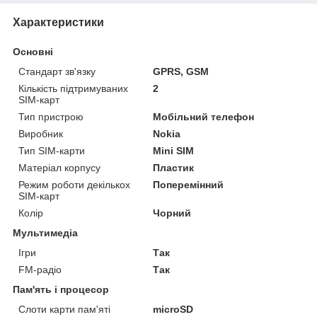
Характеристики
Основні
Стандарт зв'язку
GPRS, GSM
Кількість підтримуваних
2
SIM-карт
Тип пристрою
Мобільний телефон
Виробник
Nokia
Тип SIM-карти
Mini SIM
Матеріал корпусу
Пластик
Режим роботи декількох
Поперемінний
SIM-карт
Колір
Чорний
Мультимедіа
Ігри
Так
FM-радіо
Так
Пам'ять і процесор
Слоти карти пам'яті
microSD