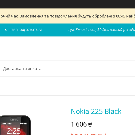
бочий час. Замовлення та повідомлення будуть оброблені з 08:45 найб
вул. Клочківська, 30 (книжковий р-к «Р
+380 (94) 978-07-81
Доставка та оплата
Nokia 225 Black
1 606 ₴
Немає в наявності