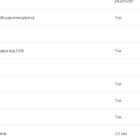
Bluetooth
USB-накопичувача
Так
ядки від USB
Так
Так
Так
Так
иків
3,5 мм