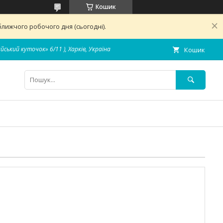
Кошик
лижчого робочого дня (сьогодні).
айський куточок» 6/11 ), Харків, Україна
Кошик