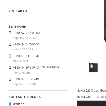
КОНТАКТИ
+380 (57) 782-00-80
Харків: 782-00-80
+380 (44) 247-06-37
Київ: 247-06-37
+380 (63) 111-12-41
моб. lifecell
0949423080
+380 (94) 978-07-81
Intertelecom
+380 (57) 781-77-81
Харків: 781-77-81
Nokia 225 Duos. Вел
Nokia 225 — телефо
Дмитро