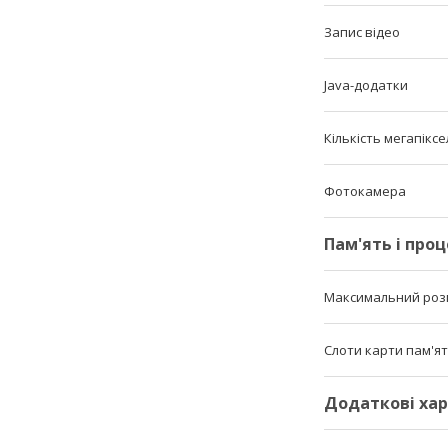
Запис відео
Java-додатки
Кількість мегапікс
Фотокамера
Пам'ять і про
Максимальний розм
Слоти карти пам'ят
Додаткові ха