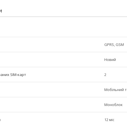
И
GPRS, GSM
Новий
ваних SIM-карт
2
Мобільний 
Моноблок
н
12 міс