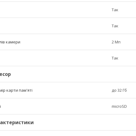
Так
Так
елів камери
2 Мп
Так
цесор
ір карти пам'яті
до 32 Гб
і
microSD
рактеристики