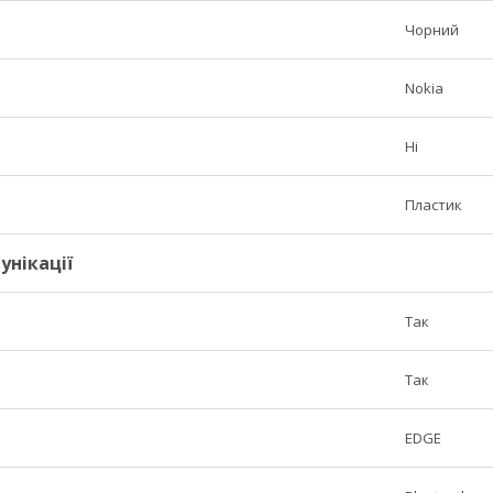
Чорний
Nokia
Ні
Пластик
унікації
Так
Так
EDGE