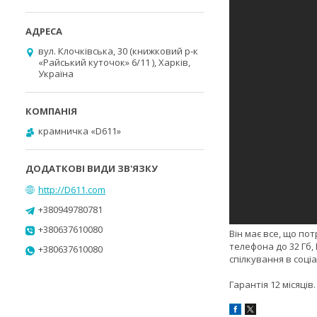
вул. Клочківська, 30 (книжковий р-к
«Райський куточок» 6/11 ), Харків,
Україна
крамничка «D611»
http://D611.com
+380949780781
+380637610080
Він має все, що по
телефона до 32 Гб,
+380637610080
спілкування в соці
Гарантія 12 місяців.