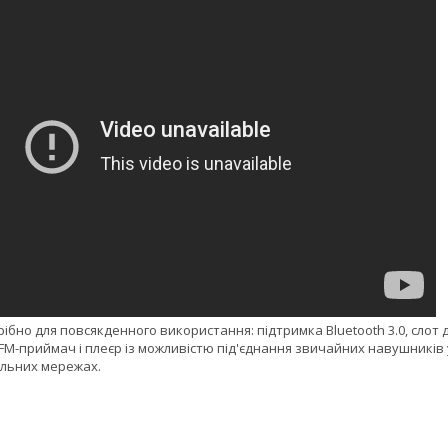
трібно для повсякденного використання: підтримка Bluetooth 3.0, слот 
 FM-приймач і плеєр із можливістю під'єднання звичайних навушників 
альних мережах.