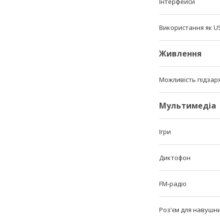
Інтерфейси
Використання як 
Живлення
Можливість підзар
Мультимедіа
Ігри
Диктофон
FM-радіо
Роз'єм для навушн