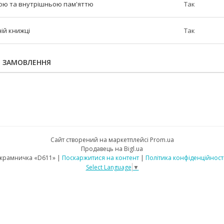
тою та внутрішньою пам'яттю
Так
ій книжці
Так
Я ЗАМОВЛЕННЯ
Сайт створений на маркетплейсі
Prom.ua
Продавець на Bigl.ua
крамничка «D611» |
Поскаржитися на контент
|
Політика конфіденційност
Select Language
▼