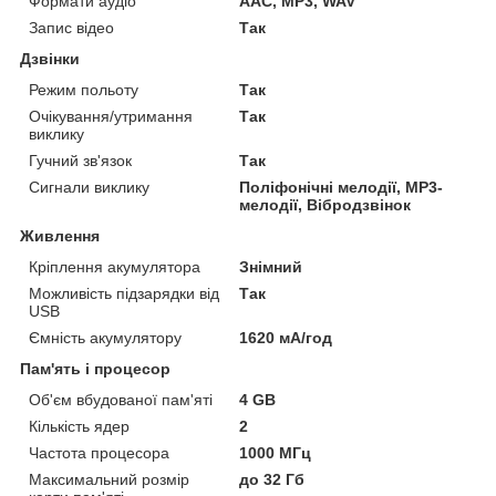
Формати аудіо
AAC, MP3, WAV
Запис відео
Так
Дзвінки
Режим польоту
Так
Очікування/утримання
Так
виклику
Гучний зв'язок
Так
Сигнали виклику
Поліфонічні мелодії, MP3-
мелодії, Вібродзвінок
Живлення
Кріплення акумулятора
Знімний
Можливість підзарядки від
Так
USB
Ємність акумулятору
1620 мА/год
Пам'ять і процесор
Об'єм вбудованої пам'яті
4 GB
Кількість ядер
2
Частота процесора
1000 МГц
Максимальний розмір
до 32 Гб