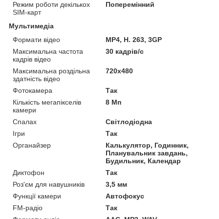
Режим роботи декількох
Поперемінний
SIM-карт
Мультимедіа
Формати відео
MP4, H. 263, 3GP
Максимальна частота
30 кадрів/с
кадрів відео
Максимальна роздільна
720x480
здатність відео
Фотокамера
Так
Кількість мегапікселів
8 Мп
камери
Спалах
Світлодіодна
Ігри
Так
Органайзер
Калькулятор, Годинник,
Планувальник завдань,
Будильник, Календар
Диктофон
Так
Роз'єм для навушників
3,5 мм
Функції камери
Автофокус
FM-радіо
Так