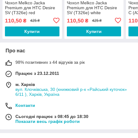
Чохол Melkco Jacka
Чохол Melkco Jacka
Чохо
Premium для HTC Desire
Premium для HTC Desire
Prem
SV (T326e) red
SV (T326e) white
C (A
110,50
110,50
110
₴
₴
425 ₴
425 ₴
Купити
Купити
Про нас
98% позитивних з 44 відгуків за рік
Працює з 23.12.2011
м. Харків
вул. Клочківська, 30 (книжковий р-к «Райський куточок»
6/11 ), Харків, Україна
Контакти
Сьогодні працює з 08:45 до 18:30
Показати весь графік роботи