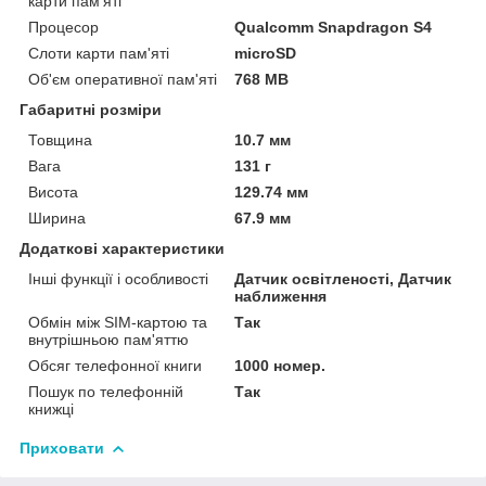
карти пам'яті
Процесор
Qualcomm Snapdragon S4
Слоти карти пам'яті
microSD
Об'єм оперативної пам'яті
768 MB
Габаритні розміри
Товщина
10.7 мм
Вага
131 г
Висота
129.74 мм
Ширина
67.9 мм
Додаткові характеристики
Інші функції і особливості
Датчик освітленості, Датчик
наближення
Обмін між SIM-картою та
Так
внутрішньою пам'яттю
Обсяг телефонної книги
1000 номер.
Пошук по телефонній
Так
книжці
Приховати