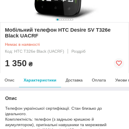
Мобільний телефон HTC Desire SV T326e
Black UACRF
Немає в наявності
Код: HTC T326e Black (UACRF)
Роздріб
1 350
₴
Опис
Характеристики
Доставка
Оплата
Умови 
Опис
Телефон української сертифікації. Стан близько до
ідеального.
Комплектність: телефон (з задньою кришкою й
акумулятором), оригінальні навушники та мережевий