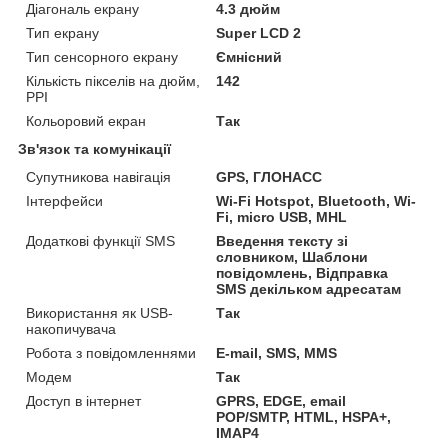
Діагональ екрану
4.3 дюйм
Тип екрану
Super LCD 2
Тип сенсорного екрану
Ємнісний
Кількість пікселів на дюйм,
142
PPI
Кольоровий екран
Так
Зв'язок та комунікації
Супутникова навігація
GPS, ГЛОНАСС
Інтерфейси
Wi-Fi Hotspot, Bluetooth, Wi-
Fi, micro USB, MHL
Додаткові функції SMS
Введення тексту зі
словником, Шаблони
повідомлень, Відправка
SMS декільком адресатам
Використання як USB-
Так
накопичувача
Робота з повідомленнями
E-mail, SMS, MMS
Модем
Так
Доступ в інтернет
GPRS, EDGE, email
POP/SMTP, HTML, HSPA+,
IMAP4