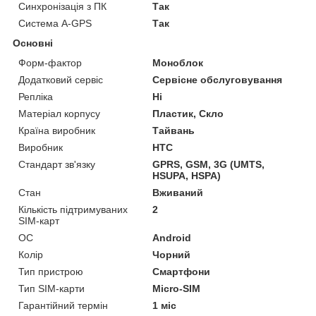
Синхронізація з ПК
Так
Система A-GPS
Так
Основні
Форм-фактор
Моноблок
Додатковий сервіс
Сервісне обслуговування
Репліка
Ні
Матеріал корпусу
Пластик, Скло
Країна виробник
Тайвань
Виробник
HTC
Стандарт зв'язку
GPRS, GSM, 3G (UMTS,
HSUPA, HSPA)
Стан
Вживаний
Кількість підтримуваних
2
SIM-карт
ОС
Android
Колір
Чорний
Тип пристрою
Смартфони
Тип SIM-карти
Micro-SIM
Гарантійний термін
1 міс