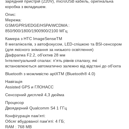
зарядний пристрій (220V), microUSB кабель, оригінальна
коробка з вкладишем.
Опис:
Мережа:
GSM/GPRS/EDGE/HSPA/WCDMA::
850/900/1800/1900900/2100 МГц
Камера з HTC ImageSenseTM
8 мегапікселів, з автофокусом, LED-спішкою та BSI-сенсором
(для якісного знімання за низького освітлення)
Діафрагма F2.2, об'єктив 28 мм
Інтелектуальний спалах: п'ять рівнів спалаху, які
встановлюються автоматично залежно від відстані до об'єкта
Bluetooth з можливістю aptXTM (Bluetooth® 4.0)
Навігація
Assisted GPS и ГЛОНАСС
Сенсорний дисплей 4,3 дюйма
Процесор
Двоядерний Qualcomm S4 1 ГГц
Конфігурація пам'яті:
Обсяг вбудованої пам'яті: 4 ГБ;
RAM : 768 MB