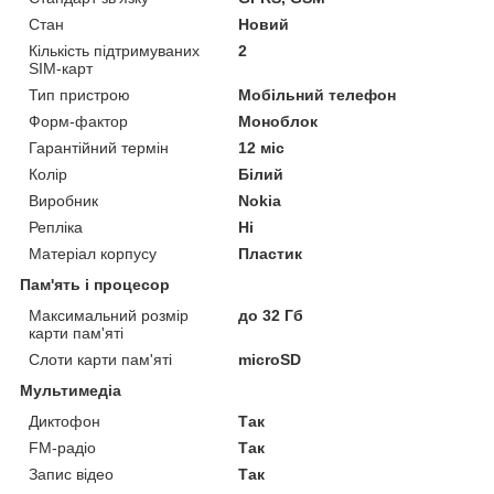
Стан
Новий
Кількість підтримуваних
2
SIM-карт
Тип пристрою
Мобільний телефон
Форм-фактор
Моноблок
Гарантійний термін
12 міс
Колір
Білий
Виробник
Nokia
Репліка
Ні
Матеріал корпусу
Пластик
Пам'ять і процесор
Максимальний розмір
до 32 Гб
карти пам'яті
Слоти карти пам'яті
microSD
Мультимедіа
Диктофон
Так
FM-радіо
Так
Запис відео
Так