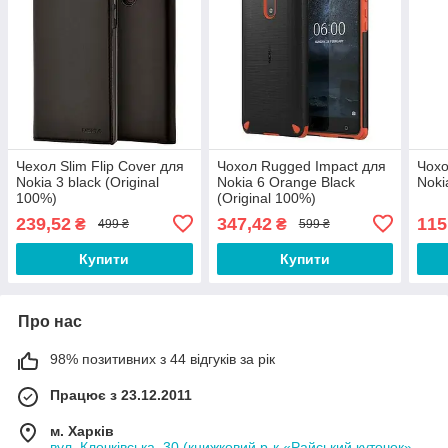
Чехол Slim Flip Cover для
Чохол Rugged Impact для
Чохо
Nokia 3 black (Original
Nokia 6 Orange Black
Noki
100%)
(Original 100%)
239,52
347,42
115
₴
₴
499 ₴
599 ₴
Купити
Купити
Про нас
98% позитивних з 44 відгуків за рік
Працює з 23.12.2011
м. Харків
вул. Клочківська, 30 (книжковий р-к «Райський куточок»