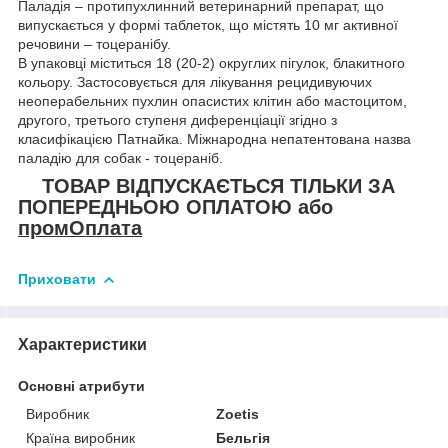
Паладія – протипухлинний ветеринарний препарат, що
випускається у формі таблеток, що містять 10 мг активної
речовини – тоцеранібу.
В упаковці міститься 18 (20-2) округлих пігулок, блакитного
кольору. Застосовується для лікування рецидивуючих
неоперабельних пухлин опасистих клітин або мастоцитом,
другого, третього ступеня диференціації згідно з
класифікацією Патнайка. Міжнародна непатентована назва
паладію для собак - тоцераніб.
ТОВАР ВІДПУСКАЄТЬСЯ ТІЛЬКИ ЗА
ПОПЕРЕДНЬОЮ ОПЛАТОЮ або
промОплата
Приховати
Характеристики
Основні атрибути
Виробник
Zoetis
Країна виробник
Бельгія