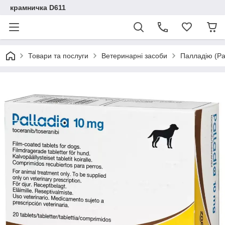
крамничка D611
Товари та послуги
Ветеринарні засоби
Палладію (Pal