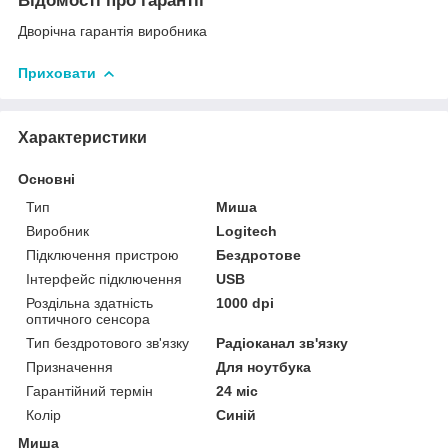
Відомості про гарантії
Дворічна гарантія виробника
Приховати
Характеристики
Основні
Тип
Миша
Виробник
Logitech
Підключення пристрою
Бездротове
Інтерфейс підключення
USB
Роздільна здатність
1000 dpi
оптичного сенсора
Тип бездротового зв'язку
Радіоканал зв'язку
Призначення
Для ноутбука
Гарантійний термін
24 міс
Колір
Синій
Миша