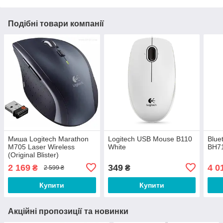
Подібні товари компанії
Миша Logitech Marathon
Logitech USB Mouse B110
Blue
M705 Laser Wireless
White
BH71
(Original Blister)
2 169
349
4 0
₴
₴
2 599 ₴
Купити
Купити
Акційні пропозиції та новинки