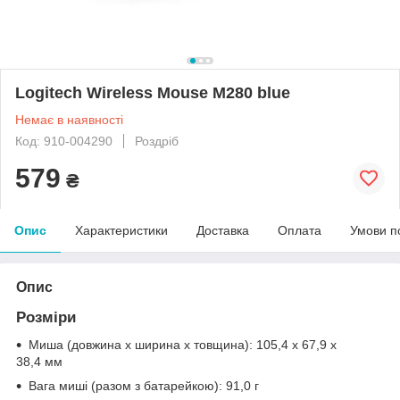
Logitech Wireless Mouse M280 blue
Немає в наявності
Код: 910-004290
Роздріб
579
₴
Опис
Характеристики
Доставка
Оплата
Умови п
Опис
Розміри
Миша (довжина x ширина x товщина): 105,4 x 67,9 x
38,4 мм
Вага миші (разом з батарейкою): 91,0 г