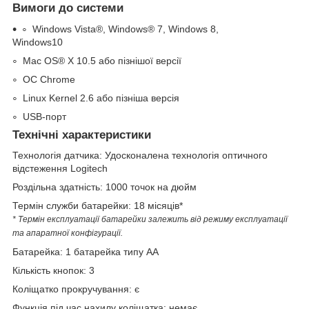
Вимоги до системи
Windows Vista®, Windows® 7, Windows 8,
Windows10
Mac OS® X 10.5 або пізнішої версії
ОС Chrome
Linux Kernel 2.6 або пізніша версія
USB-порт
Технічні характеристики
Технологія датчика: Удосконалена технологія оптичного
відстеження Logitech
Роздільна здатність: 1000 точок на дюйм
Термін служби батарейки: 18 місяців*
* Термін експлуатації батарейки залежить від режиму експлуатації
та апаратної конфігурації.
Батарейка: 1 батарейка типу AA
Кількість кнопок: 3
Коліщатко прокручування: є
Функція під час нахилу коліщатка: немає