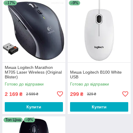
–17%
–9%
Миша Logitech Marathon
M705 Laser Wireless (Original
Миша Logitech B100 White
Blister)
USB
Готово до відправки
Готово до відправки
2 169
299
₴
₴
2 599 ₴
329 ₴
Купити
Купити
Топ Ціна
–9%