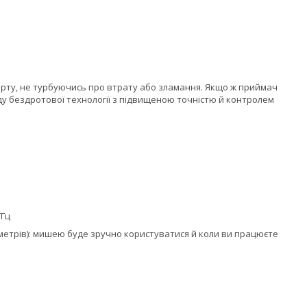
орту, не турбуючись про втрату або зламання. Якщо ж приймач
оду бездротової технології з підвищеною точністю й контролем
ГГц
метрів): мишею буде зручно користуватися й коли ви працюєте