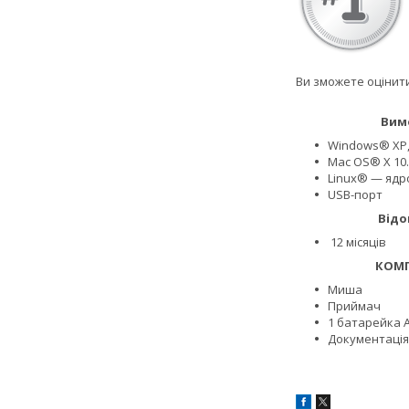
Ви зможете оцінити 
Вимоги до
Windows® XP,
Mac OS® X 10.5
Linux® — ядро
USB-порт
Відомості 
12 місяців
КОМПЛЕКТ
Миша
Приймач
1 батарейка 
Документація