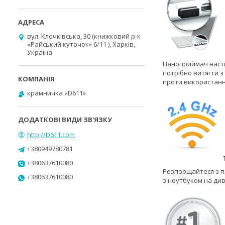
вул. Клочківська, 30 (книжковий р-к
«Райський куточок» 6/11 ), Харків,
Україна
Наноприймач насті
потрібно витягти з
проти використання
крамничка «D611»
http://D611.com
+380949780781
+380637610080
Розпрощайтеся з п
+380637610080
з ноутбуком на дива