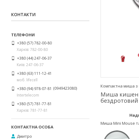
КОНТАКТИ
+380 (57) 782-00-80
Харків: 782-00-80
+380 (44) 247-06-37
Київ: 247-06-37
+380 (63) 111-12-41
моб. lifecell
Компактна миша з 
0949423080
+380 (94) 978-07-81
Миша кишеньк
Intertelecom
бездротовий
+380 (57) 781-77-81
Харків: 781-77-81
Надкомпак
Миша Mini Mouse та
Дмитро