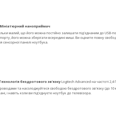
Мініатюрний наноприймач
льки малий, що його можна постійно залишати під'єднаним до USB-п
 порту, його можна зберігати всередині миші. Ви оціните повну своб
 сенсорної панелі ноутбука.
Технологія бездротового зв'язку
Logitech Advanced на частоті 2,4 
роводами та насолоджуйтеся свободою бездротового зв'язку (до 10 
ні, і навіть коли ви під'єднуєте ноутбук до телевізора.