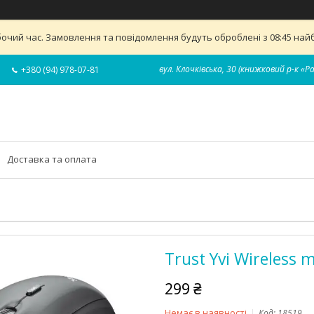
бочий час. Замовлення та повідомлення будуть оброблені з 08:45 найб
вул. Клочківська, 30 (книжковий р-к «Р
+380 (94) 978-07-81
Доставка та оплата
Trust Yvi Wireless 
299 ₴
Немає в наявності
Код:
18519