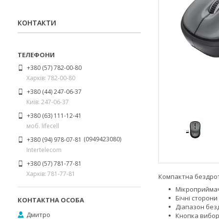
КОНТАКТИ
+380 (57) 782-00-80
Харків: 782-00-80
+380 (44) 247-06-37
Київ: 247-06-37
+380 (63) 111-12-41
моб. lifecell
0949423080
+380 (94) 978-07-81
Intertelecom
+380 (57) 781-77-81
Харків: 781-77-81
Компактна бездро
Мікроприймач
Бічні сторон
Діапазон безд
Дмитро
Кнопка вибору