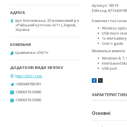
Артикул:
18519
EAN-код:
871343918
вул. Клочківська, 30 (книжковий р-к
Комплект постача
«Райський куточок» 6/11 ), Харків,
Wireless opti
Україна
USB micro rece
1x AAA battery
User's guide
Мінімальні вимоги
крамничка «D611»
Windows 8, 7, 
Intel-based Ma
USB port
http://D611.com
+380949780781
+380637610080
ХАРАКТЕРИСТИК
+380637610080
Основні