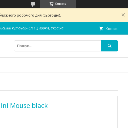
Кошик
лижчого робочого дня (сьогодні).
айський куточок» 6/11 ), Харків, Україна
Кошик
mini Mouse black