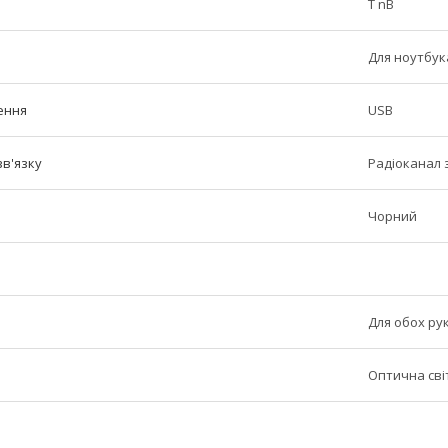
T nB
Для ноутбук
ення
USB
зв'язку
Радіоканал 
Чорний
Для обох ру
Оптична сві