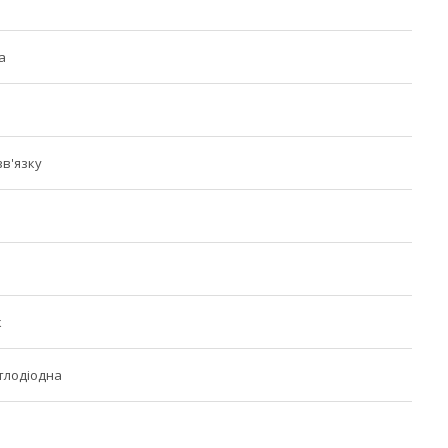
а
зв'язку
к
тлодіодна