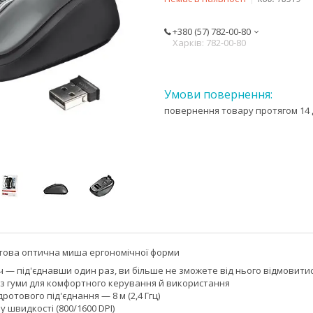
+380 (57) 782-00-80
Харків: 782-00-80
повернення товару протягом 14 
това оптична миша ергономічної форми
 — під'єднавши один раз, ви більше не зможете від нього відмовити
и з гуми для комфортного керування й використання
ротового під'єднання — 8 м (2,4 Ггц)
 швидкості (800/1600 DPI)