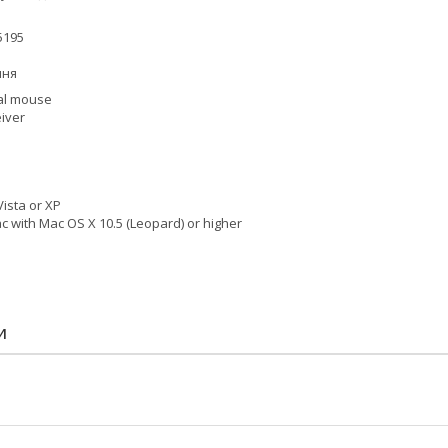
5195
ння
cal mouse
iver
Vista or XP
c with Mac OS X 10.5 (Leopard) or higher
И