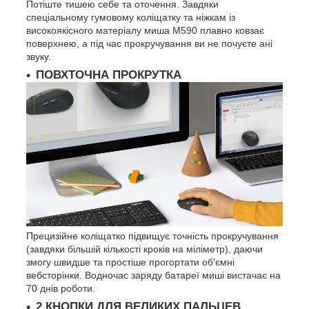
Потіште тишею себе та оточення. Завдяки
спеціальному гумовому коліщатку та ніжкам із
високоякісного матеріалу миша M590 плавно ковзає
поверхнею, а під час прокручування ви не почуєте ані
звуку.
ПОВХТОЧНА ПРОКРУТКА
Прецизійне коліщатко підвищує точність прокручування
(завдяки більшій кількості кроків на міліметр), даючи
змогу швидше та простіше прогортати об'ємні
вебсторінки. Водночас заряду батареї миші вистачає на
70 днів роботи.
2 КНОПКИ ДЛЯ ВЕЛИКИХ ПАЛЬЦЕВ