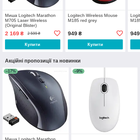
Миша Logitech Marathon
Logitech Wireless Mouse
Logi
M705 Laser Wireless
M185 red grey
M185
(Original Blister)
2 169
949
949
₴
₴
2 599 ₴
Купити
Купити
Акційні пропозиції та новинки
–17%
–9%
Миша Logitech Marathon