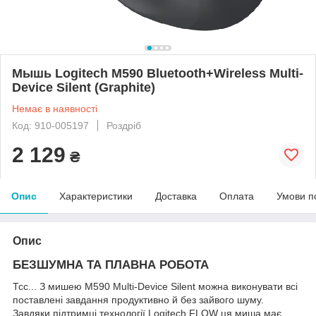
Мышь Logitech M590 Bluetooth+Wireless Multi-
Device Silent (Graphite)
Немає в наявності
Код: ‎910-005197
Роздріб
2 129
₴
Опис
Характеристики
Доставка
Оплата
Умови п
Опис
БЕЗШУМНА ТА ПЛАВНА РОБОТА
Тсс... З мишею M590 Multi-Device Silent можна виконувати всі
поставлені завдання продуктивно й без зайвого шуму.
Завдяки підтримці технології Logitech FLOW ця миша має