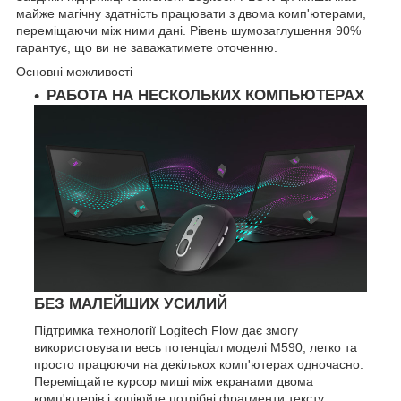
майже магічну здатність працювати з двома комп'ютерами,
переміщаючи між ними дані. Рівень шумозаглушення 90%
гарантує, що ви не заважатимете оточенню.
Основні можливості
РАБОТА НА НЕСКОЛЬКИХ КОМПЬЮТЕРАХ
БЕЗ МАЛЕЙШИХ УСИЛИЙ
Підтримка технології Logitech Flow дає змогу
використовувати весь потенціал моделі M590, легко та
просто працюючи на декількох комп'ютерах одночасно.
Переміщайте курсор миші між екранами двома
комп'ютерів і копіюйте потрібні фрагменти тексту,