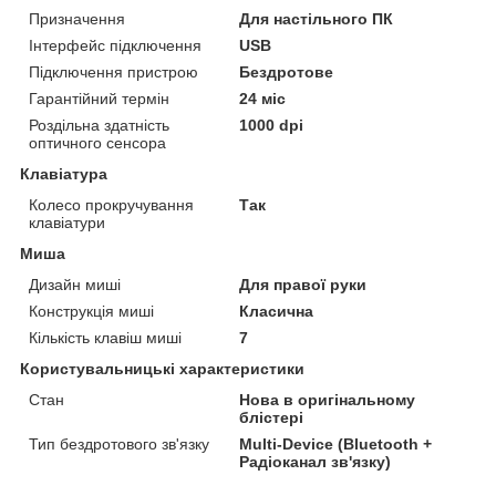
Призначення
Для настільного ПК
Інтерфейс підключення
USB
Підключення пристрою
Бездротове
Гарантійний термін
24 міс
Роздільна здатність
1000 dpi
оптичного сенсора
Клавіатура
Колесо прокручування
Так
клавіатури
Миша
Дизайн миші
Для правої руки
Конструкція миші
Класична
Кількість клавіш миші
7
Користувальницькі характеристики
Стан
Нова в оригінальному
блістері
Тип бездротового зв'язку
Multi-Device (Bluetooth +
Радіоканал зв'язку)