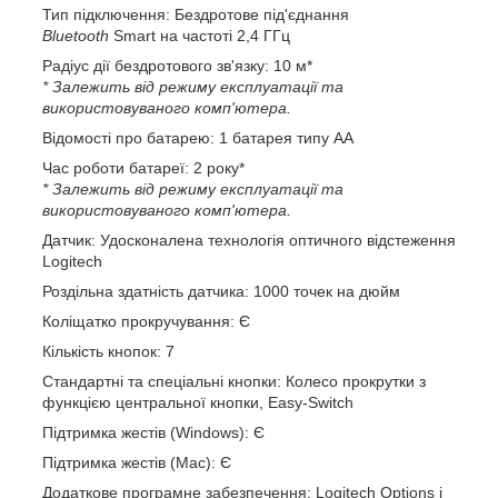
Тип підключення: Бездротове під'єднання
Bluetooth
Smart на частоті 2,4 ГГц
Радіус дії бездротового зв'язку: 10 м*
* Залежить від режиму експлуатації та
використовуваного комп'ютера.
Відомості про батарею: 1 батарея типу AA
Час роботи батареї: 2 року*
* Залежить від режиму експлуатації та
використовуваного комп'ютера.
Датчик: Удосконалена технологія оптичного відстеження
Logitech
Роздільна здатність датчика: 1000 точек на дюйм
Коліщатко прокручування: Є
Кількість кнопок: 7
Стандартні та спеціальні кнопки: Колесо прокрутки з
функцією центральної кнопки, Easy-Switch
Підтримка жестів (Windows): Є
Підтримка жестів (Mac): Є
Додаткове програмне забезпечення: Logitech Options і