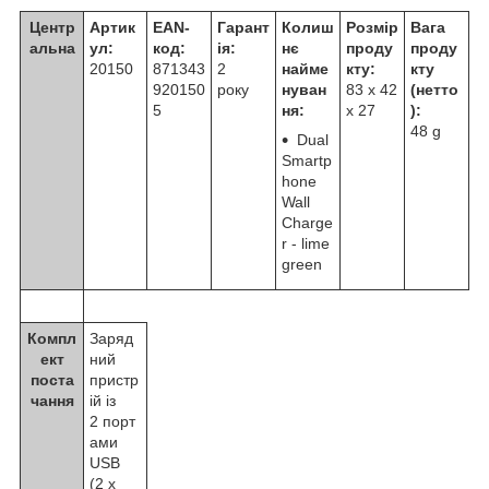
Центр
Артик
EAN-
Гарант
Колиш
Розмір
Вага
альна
ул:
код:
ія:
нє
проду
проду
20150
871343
2
найме
кту:
кту
920150
року
нуван
83 x 42
(нетто
5
ня:
x 27
):
48 g
Dual
Smartp
hone
Wall
Charge
r - lime
green
Компл
Заряд
ект
ний
поста
пристр
чання
ій із
2 порт
ами​
USB
(2 x