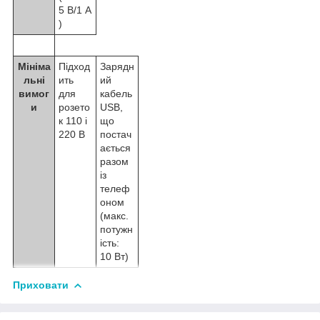
5 В/1 A
)
Мініма
Підход
Зарядн
льні
ить
ий
вимог
для
кабель
и
розето
USB,
к 110 і
що
220 В
постач
ається
разом
із
телеф
оном
(макс.
потужн
ість:
10 Вт)
Приховати