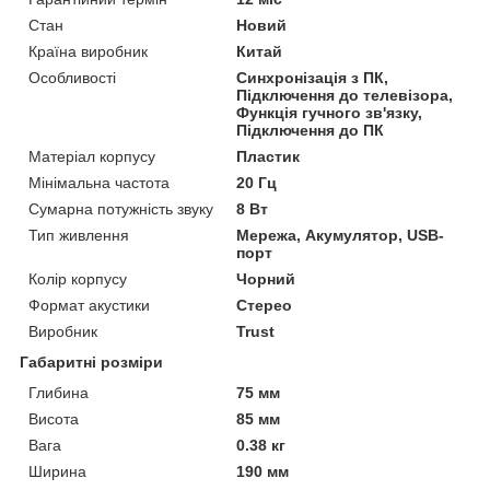
Стан
Новий
Країна виробник
Китай
Особливості
Синхронізація з ПК,
Підключення до телевізора,
Функція гучного зв'язку,
Підключення до ПК
Матеріал корпусу
Пластик
Мінімальна частота
20 Гц
Сумарна потужність звуку
8 Вт
Тип живлення
Мережа, Акумулятор, USB-
порт
Колір корпусу
Чорний
Формат акустики
Стерео
Виробник
Trust
Габаритні розміри
Глибина
75 мм
Висота
85 мм
Вага
0.38 кг
Ширина
190 мм