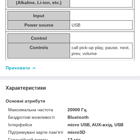
(Alkaline, Li-ion, etc.)
Input
Power source
USB
Control
Controls
call pick-up play, pause, next,
prev, volume
Приховати
Характеристики
Основні атрибути
Максимальна частота
20000 Гц
Бездротові можливості
Bluetooth
Інтерфейси
micro USB, AUX-вхід, USB
Підтримувані карти пам'яті
microSD
Гарантійний термін
12 міс