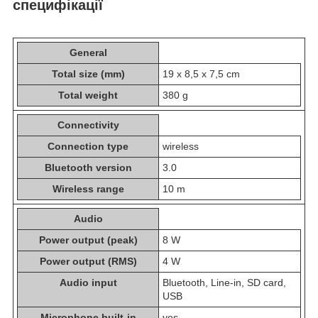
специфікації
General
Total size (mm)
19 x 8,5 x 7,5 cm
Total weight
380 g
Connectivity
Connection type
wireless
Bluetooth version
3.0
Wireless range
10 m
Audio
Power output (peak)
8 W
Power output (RMS)
4 W
Audio input
Bluetooth, Line-in, SD card,
USB
Microphone built-in
yes