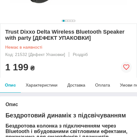
Trust Dixxo Delta Wireless Bluetooth Speaker
with party [ДЕФЕКТ УПАКОВКИ]
Немає в наявності
Код: 21532 [Дефект Упаковки]
Роздріб
1 199
₴
Опис
Характеристики
Доставка
Оплата
Умови п
Опис
Бездротовий динамік з підсвічуванням
Бездротова колонка з підключенням через
Bluetooth і вбудованими світловими ефектами,
призначена для смартфонів і планшетів