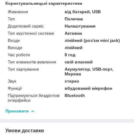
Користувальницькі характеристики
Живлення
від батарей, USB
Тип
Полична
Додатковий сервіс
Налаштування
Тип акустичної системи
Активна
Входи
лінійний (роз'єм mini jack)
Виходи
лінійний
Час роботи
8 год
Тип елементів живлення
свій власний
Тип харчування
Акумулятор, USB-порт,
Мережа
Звук
стерео
Функції
вбудований мікрофон
Підтримуються бездротові
Bluetooth
інтерфейси
Приховати
Умови доставки