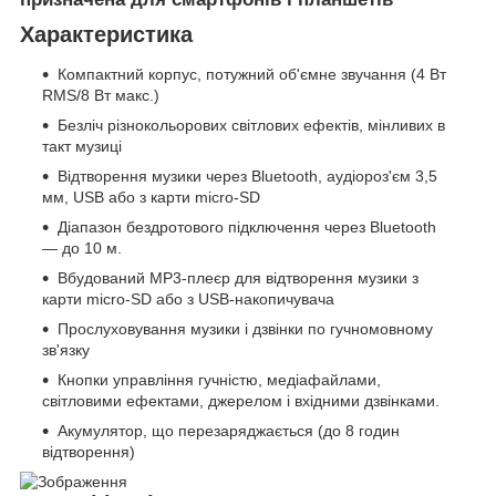
Характеристика
Компактний корпус, потужний об'ємне звучання (4 Вт
RMS/8 Вт макс.)
Безліч різнокольорових світлових ефектів, мінливих в
такт музиці
Відтворення музики через Bluetooth, аудіороз'єм 3,5
мм, USB або з карти micro-SD
Діапазон бездротового підключення через Bluetooth
— до 10 м.
Вбудований MP3-плеєр для відтворення музики з
карти micro-SD або з USB-накопичувача
Прослуховування музики і дзвінки по гучномовному
зв'язку
Кнопки управління гучністю, медіафайлами,
світловими ефектами, джерелом і вхідними дзвінками.
Акумулятор, що перезаряджається (до 8 годин
відтворення)