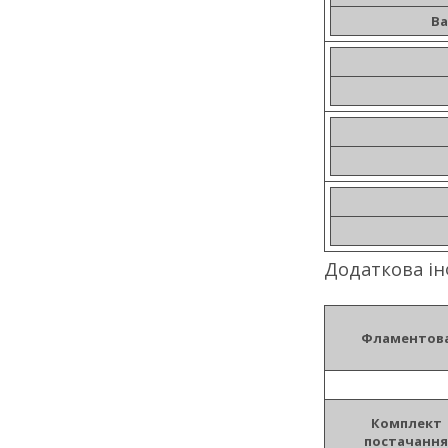
Ba
Додаткова і
Фламентов
Комплект
постачання