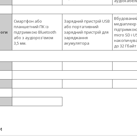
аудіокабел
Вбудовани
Смартфон або
Зарядний пристрій USB
медіаплеєр 
планшетний ПК із
або портативний
підтримкою
моги
підтримкою Bluetooth
зарядний пристрій для
micro SD і U
або з аудіороз'ємом
заряджання
накопичува
3,5 мм.
акумулятора
до 32 Гбайт
И