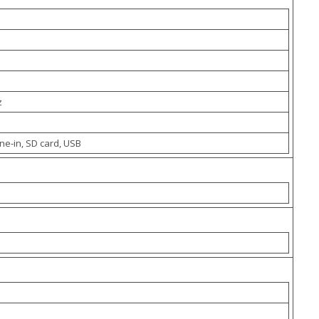
z
ine-in, SD card, USB