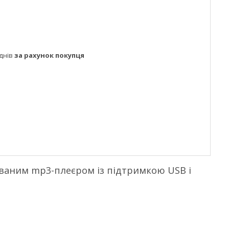
днів
за рахунок покупця
ованим mp3-плеєром із підтримкою USB і