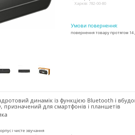
Харків: 782-00-80
повернення товару протягом 14 
дротовий динамік із функцією Bluetooth і вбуд
D, призначений для смартфонів і планшетів
ика
орпус і чисте звучання