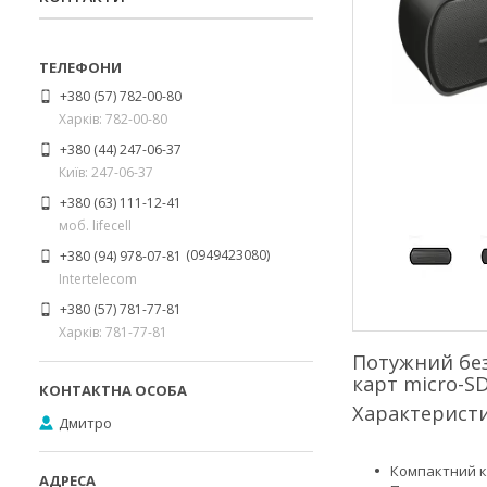
+380 (57) 782-00-80
Харків: 782-00-80
+380 (44) 247-06-37
Київ: 247-06-37
+380 (63) 111-12-41
моб. lifecell
0949423080
+380 (94) 978-07-81
Intertelecom
+380 (57) 781-77-81
Харків: 781-77-81
Потужний без
карт micro-S
Характерист
Дмитро
Компактний к