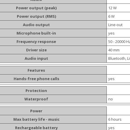
Power output (peak)
12 W
Power output (RMS)
6 W
Audio output
Line-out
Microphone built-in
yes
Frequency response
50 - 20000 H
Driver size
40 mm
Audio input
Bluetooth, L
Features
Hands-free phone calls
yes
Protection
Waterproof
no
Power
Max battery life - music
6 hours
Rechargeable battery
yes