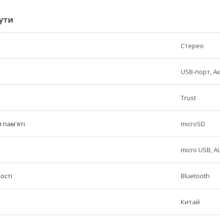
ути
Стерео
USB-порт, А
Trust
 пам'яті
microSD
micro USB, A
ості
Bluetooth
Китай