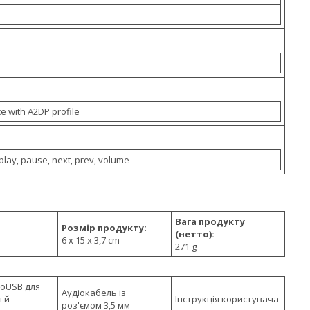
e with A2DP profile
, play, pause, next, prev, volume
Вага продукту
Розмір продукту:
(нетто):
6 x 15 x 3,7 cm
271 g
roUSB для
Аудіокабель із
 й
Інструкція користувача
роз'ємом 3,5 мм