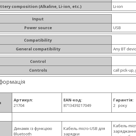
ttery composition (Alkaline, Li-ion, etc.)
Li-ion
Input
Power source
USB
Compatibility
General compatibility
Any BT devic
Control
Controls
call pick-up
нформація
Артикул:
EAN-код:
Гарантія:
а
21704
8713439217049
2 року
Кабель mic
Динамік із функцією
Кабель micro-USB для
заряджання
Bluetooth
зарядки