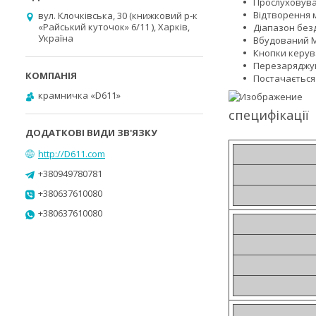
Прослуховуван
Відтворення м
вул. Клочківська, 30 (книжковий р-к
«Райський куточок» 6/11 ), Харків,
Діапазон без
Україна
Вбудований M
Кнопки керув
Перезаряджув
Постачається
крамничка «D611»
специфікації
http://D611.com
+380949780781
+380637610080
+380637610080