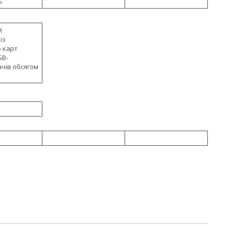
ь
й
із
 карт
SB-
чів обсягом