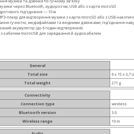
ня музики та дзвінки по гучному зв'язку
узики через Bluetooth, аудіороз'єм, USB або з карти microSD
дротового під'єднання — 10 м
P3-плеєр для відтворення музики з карти microSD або з USB-накопи
ання гучністю, медіафайлами та вхідними дзвінками, під'єднання нав
аний акумулятор (до 6 годин відтворення)
 з кабелем microUSB для заряджання й аудіокабелем
General
Total size
6 x 15 x 3,7 
Total weight
271 g
Connectivity
Connection type
wireless
Bluetooth version
3.0
Wireless range
10 m
Audio