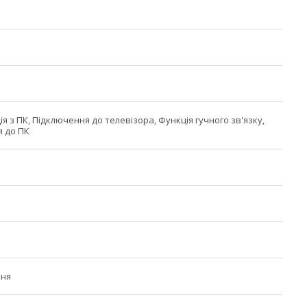
я з ПК, Підключення до телевізора, Функція гучного зв'язку,
 до ПК
ня