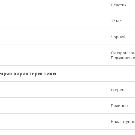
Пластик
н
12 міс
Чорний
Синхронізаці
Підключення
ицькі характеристики
стерео
Полична
Налаштуван