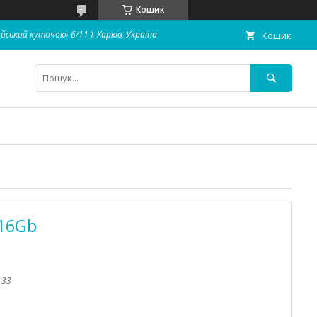
Кошик
айський куточок» 6/11 ), Харків, Україна
Кошик
 16Gb
133