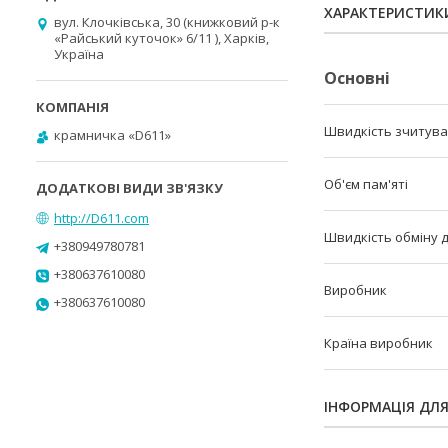
ХАРАКТЕРИСТИК
вул. Клочківська, 30 (книжковий р-к
«Райський куточок» 6/11 ), Харків,
Україна
Основні
Швидкість зчитув
крамничка «D611»
Об'єм пам'яті
http://D611.com
Швидкість обміну 
+380949780781
+380637610080
Виробник
+380637610080
Країна виробник
ІНФОРМАЦІЯ ДЛ