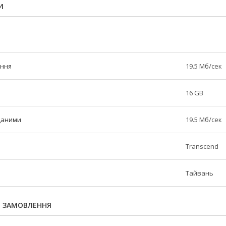
И
ання
19.5 Мб/сек
16 GB
даними
19.5 Мб/сек
Transcend
Тайвань
Я ЗАМОВЛЕННЯ