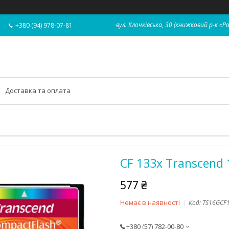
вул. Клочківська, 30 (книжковий р-к «Р
+380 (94) 978-07-81
Доставка та оплата
CF 133x Transcend
577 ₴
Немає в наявності
Код:
TS16GCF
+380 (57) 782-00-80