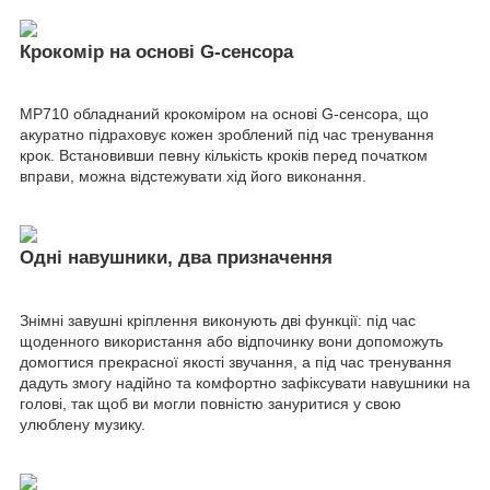
Крокомір на основі G-сенсора
MP710 обладнаний крокоміром на основі G-сенсора, що
акуратно підраховує кожен зроблений під час тренування
крок. Встановивши певну кількість кроків перед початком
вправи, можна відстежувати хід його виконання.
Одні навушники, два призначення
Знімні завушні кріплення виконують дві функції: під час
щоденного використання або відпочинку вони допоможуть
домогтися прекрасної якості звучання, а під час тренування
дадуть змогу надійно та комфортно зафіксувати навушники на
голові, так щоб ви могли повністю зануритися у свою
улюблену музику.