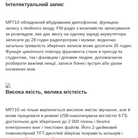
Інтелектуальний запис
MP710 обладнаний вбудованим диктофоном, функцією
запису з лінійного входу, FM-радіо з можливістю записування
за розкладом, яке дає змогу на одному заряді акумулятора
записати до 28 годин радіопрограм і музики, водночас
загальна тривалість зберігних записів може досягати 35 годин.
Функція циклічного повтору фрагмента стане в пригоді як
студентам, так і фахівцям і діловим людям, допомагаючи
розбирати важливі лекції, записи бізнес-зустріч або уроки
іноземних мов.
Висока якість, велика місткість
MP710 не тільки вирізняється високою якістю звучання, але й
може працювати в режимі USB-накопичувача місткістю 8 ГБ,
достатньою для зберігання до 2 000 пісень і безлічі
електронних книг і текстових файлів. Його 2-дюймовий
повноколірний TFT-дисплей зберігає яскравість кольорів і