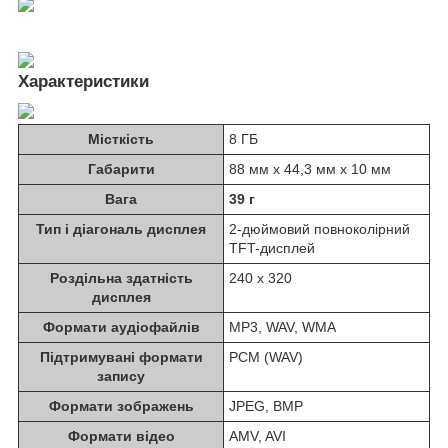
Характеристики
Місткість
8 ГБ
Габарити
88 мм x 44,3 мм x 10 мм
Вага
39 г
Тип і діагональ дисплея
2-дюймовий повноколірний
TFT-дисплей
Роздільна здатність
240 x 320
дисплея
Формати аудіофайлів
MP3, WAV, WMA
Підтримувані формати
PCM (WAV)
запису
Формати зображень
JPEG, BMP
Формати відео
AMV, AVI