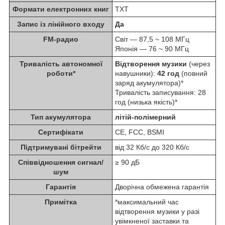
Формати електронних книг
TXT
Запис із лінійного входу
Да
FM-радио
Світ — 87,5 ~ 108 МГц
Японія — 76 ~ 90 МГц
Тривалість автономної
Відтворення музики
(через
роботи*
навушники):
42 год
(повний
заряд акумулятора)*
Тривалість записування: 28
год (низька якість)*
Тип акумулятора
літій-полімерний
Сертифікати
CE, FCC, BSMI
Підтримувані бітрейти
від 32 Кб/с до 320 Кб/с
Співвідношення сигнал/
≥ 90 дБ
шум
Гарантія
Дворічна обмежена гарантія
Примітка
*максимальний час
відтворення музики у разі
увімкненої заставки та