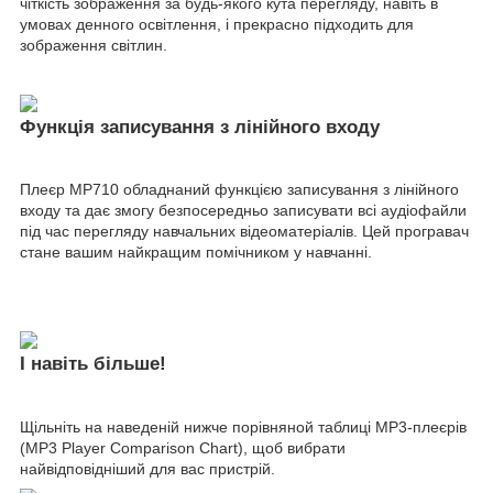
чіткість зображення за будь-якого кута перегляду, навіть в
умовах денного освітлення, і прекрасно підходить для
зображення світлин.
Функція записування з лінійного входу
Плеєр MP710 обладнаний функцією записування з лінійного
входу та дає змогу безпосередньо записувати всі аудіофайли
під час перегляду навчальних відеоматеріалів. Цей програвач
стане вашим найкращим помічником у навчанні.
І навіть більше!
Щільніть на наведеній нижче порівняной таблиці MP3-плеєрів
(MP3 Player Comparison Chart), щоб вибрати
найвідповідніший для вас пристрій.