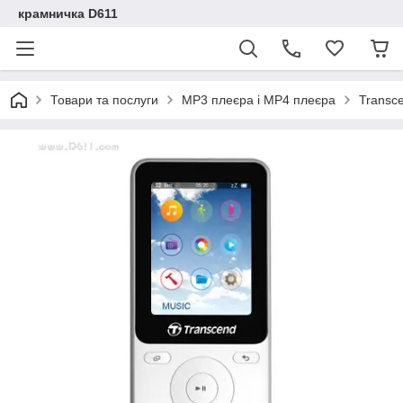
крамничка D611
Товари та послуги
MP3 плеєра і MP4 плеєра
Transc