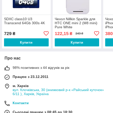
SDXC class10 U3
Чехол Nillkin Sparkle для
Чохо
Transcend 64Gb 300s 4K
HTC ONE mini 2 (M8 mini)
iPho
Pure White
iPho
729
122,15
380
₴
₴
349 ₴
Купити
Купити
Про нас
98% позитивних з 44 відгуків за рік
Працює з 23.12.2011
м. Харків
вул. Клочківська, 30 (книжковий р-к «Райський куточок»
6/11 ), Харків, Україна
Контакти
Сьогодні працює з 08:45 до 18:30