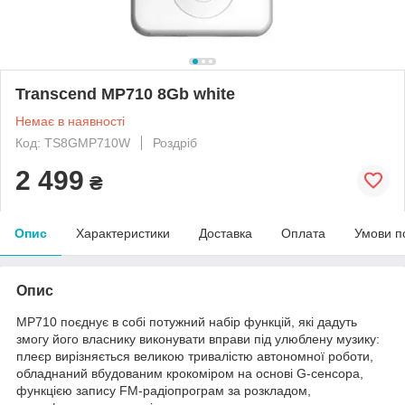
Transcend MP710 8Gb white
Немає в наявності
Код: TS8GMP710W
Роздріб
2 499
₴
Опис
Характеристики
Доставка
Оплата
Умови п
Опис
MP710 поєднує в собі потужний набір функцій, які дадуть
змогу його власнику виконувати вправи під улюблену музику:
плеєр вирізняється великою тривалістю автономної роботи,
обладнаний вбудованим крокоміром на основі G-сенсора,
функцією запису FM-радіопрограм за розкладом,