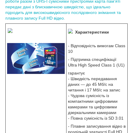
роботи разом з UHS-I сумісними пристроями карта пам'яті
передає дані з блискавичною швидкістю, що ідеально
підходить для високошвидкісного послідовного знімання та
плавного запису Full HD відео.
Характеристики
- Відповідність вимогам Class
10
- Підтримка специфікації
Ultra High Speed Class 1 (U1)
гарантує
- Швидкість передавання
даних — до 45 Мб/с на
читання і 17 Мб/с на запис
- Чудова сумісність із
компактними цифровими
камерами та цифровими
дзеркальними камерами
- Повна сумісність із SD 3.01
- Плавне записування відео в
роздільній здатності Full HD