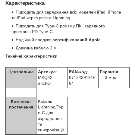
Характеристика
Підходить для заряджання всіх моделей iPad, iPhone
та iPod через роз'єм Lightning
Підходить для Type-C роз'єму ПК і зарядного
пристрою PD Type-C
Надійний продукт,
сертифікований Apple
Довжина кабелю 2 м
Технічні характеристики
Центральна
Артикул:
EAN-код:
Гарантія:
MKQ42
87134391916
3 мес.
anchor
84
Комплект
Кабель
постачання
Lightning/Typ
e-C для
заряджання
та
синхронізації