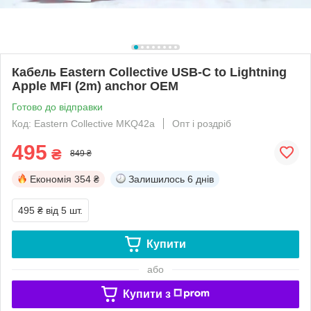
Кабель Eastern Collective USB-C to Lightning
Apple MFI (2m) anchor OEM
Готово до відправки
Код: Eastern Collective MKQ42a
Опт і роздріб
495
₴
849 ₴
Економія
354 ₴
Залишилось
6 днів
495 ₴
від 5 шт.
Купити
або
Купити з