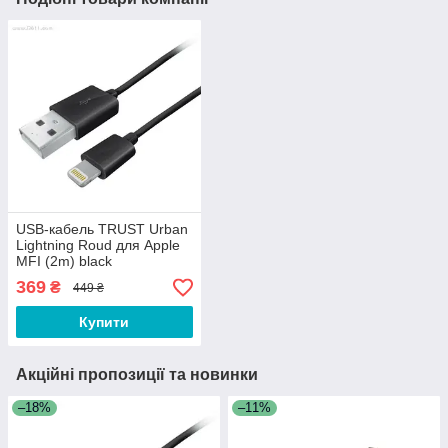
USB-кабель TRUST Urban
Lightning Roud для Apple
MFI (2m) black
369
₴
449 ₴
Купити
Акційні пропозиції та новинки
–18%
–11%