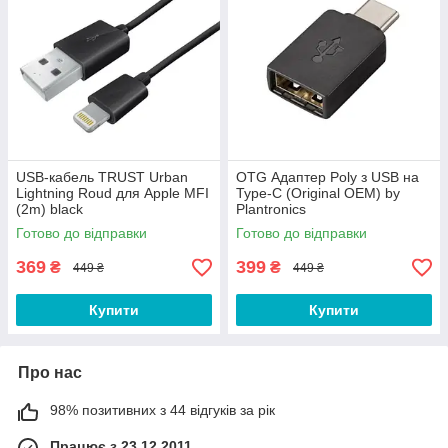
USB-кабель TRUST Urban
OTG Адаптер Poly з USB на
Lightning Roud для Apple MFI
Type-C (Original OEM) by
(2m) black
Plantronics
Готово до відправки
Готово до відправки
369
399
₴
₴
449 ₴
449 ₴
Купити
Купити
Про нас
98% позитивних з 44 відгуків за рік
Працює з 23.12.2011