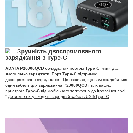
Зручність двоспрямованого
заряджання з
Type-C
ADATA P20000QCD
обладнаний портом
Type-C
, який дає
змогу легко заряджати. Порт
Type-C
підтримує
двоспрямоване заряджання. Це означає, що вам знадобиться
один кабель для заряджання
P20000QCD
і всіх ваших
пристроїв
Type-C
від мобільного телефона до ігрової консолі.
*
До комплекту входить зарядний кабель USB/Type-C
.