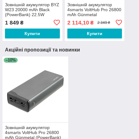
Зовнішній акумулятор BYZ
Зовнішній акумулятор
W23 20000 mAh Black
4smarts VoltHub Pro 26800
(PowerBank) 22.5W
mAh Günmetal
(PowerBank) 22.5W *Select
1 849
2 114,10
₴
₴
2 349 ₴
Edition*
Купити
Купити
Акційні пропозиції та новинки
–10%
Зовнішній акумулятор
4smarts VoltHub Pro 26800
mAh Günmetal (PowerBank)