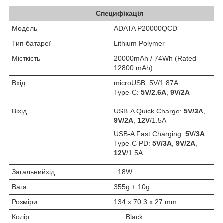
Специфікація
Модель
ADATA P20000QCD
Тип батареї
Lithium Polymer
Місткість
20000mAh / 74Wh (Rated
12800 mAh)
Вхід
microUSB: 5V/1.87A
Type-C:
5V/2.6A
,
9V/2A
Віхід
USB-A Quick Charge:
5V/3A
,
9V/2A
,
12V
/1.5A
USB-A Fast Charging:
5V
/
3A
Type-C PD:
5V/3A
,
9V/2A
,
12V
/1.5A
Загальнийхід
18W
Вага
355g ± 10g
Розміри
134 x 70.3 x 27 mm
Колір
Black