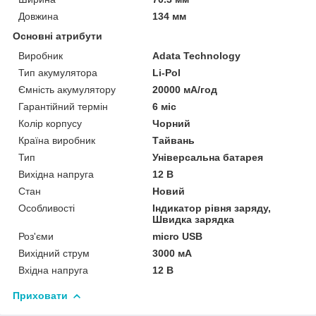
Довжина
134 мм
Основні атрибути
Виробник
Adata Technology
Тип акумулятора
Li-Pol
Ємність акумулятору
20000 мА/год
Гарантійний термін
6 міс
Колір корпусу
Чорний
Країна виробник
Тайвань
Тип
Універсальна батарея
Вихідна напруга
12 В
Стан
Новий
Особливості
Індикатор рівня заряду,
Швидка зарядка
Роз'єми
micro USB
Вихідний струм
3000 мА
Вхідна напруга
12 В
Приховати