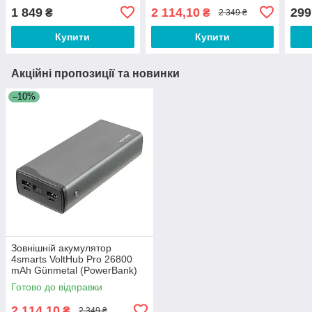
(PowerBank) 22.5W *Select
1 849
2 114,10
299
₴
₴
2 349 ₴
Edition*
Купити
Купити
Акційні пропозиції та новинки
–10%
Зовнішній акумулятор
4smarts VoltHub Pro 26800
mAh Günmetal (PowerBank)
22.5W *Select Edition*
Готово до відправки
2 114,10
₴
2 349 ₴