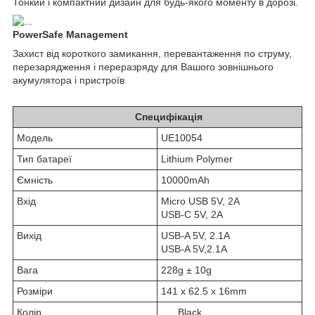
Тонкий і компактний дизайн для будь-якого моменту в дорозі.
PowerSafe Management
Захист від короткого замикання, перевантаження по струму,
перезарядження і переразряду для Вашого зовнішнього
акумулятора і пристроїв
Специфікація
Модель
UE10054
Тип батареї
Lithium Polymer
Ємність
10000mAh
Вхід
Micro USB 5V, 2A
USB-C 5V, 2A
Вихід
USB-A 5V, 2.1A
USB-A 5V,2.1A
Вага
228g ± 10g
Розміри
141 x 62.5 x 16mm
Колір
Black