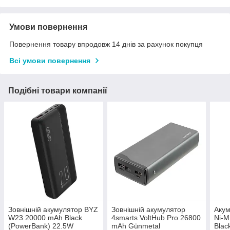
Умови повернення
Повернення товару впродовж 14 днів за рахунок покупця
Всі умови повернення
Подібні товари компанії
Зовнішній акумулятор BYZ
Зовнішній акумулятор
Аку
W23 20000 mAh Black
4smarts VoltHub Pro 26800
Ni-M
(PowerBank) 22.5W
mAh Günmetal
Blac