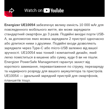
Energizer UE10054
забезпечує велику ємність 10 000 мАг для
повсякденного мобільного життя, він може заряджати
стандартний смартфон до 3 разів. Подвійні вихідні порти USB-
A, за допомогою яких можна заряджати 2 пристрої одночасно
або ділитися ними з друзями. Подвійні входи дозволяють
заряджати через Type-C або micro-USB залежно від вашої
зручності. UE10054 має тонкий і компактний дизайн, який
легко поміститься в кишеню або сумку, куди б ви не пішли.
Energizer PowerSafe Management гарантує захист від
короткого замикання, перевантаження по струму, перезаряду
та надмірного розряду для вашого акумулятора та пристроїв.
UE10054 — ідеальний зарядний пристрій для смартфонів,
планшетів тощо.