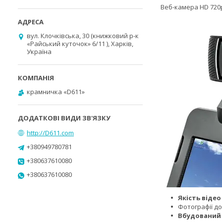
Веб-камера HD 720
вул. Клочківська, 30 (книжковий р-к
«Райський куточок» 6/11 ), Харків,
Україна
крамничка «D611»
http://D611.com
+380949780781
+380637610080
+380637610080
Якість відео
Фотографії до
Вбудований