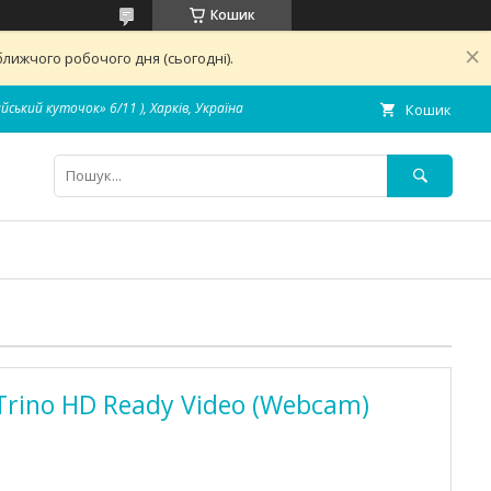
Кошик
лижчого робочого дня (сьогодні).
айський куточок» 6/11 ), Харків, Україна
Кошик
Trino HD Ready Video (Webcam)