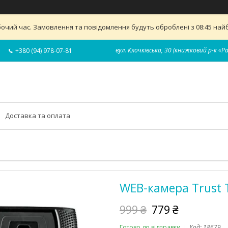
бочий час. Замовлення та повідомлення будуть оброблені з 08:45 найб
вул. Клочківська, 30 (книжковий р-к «Р
+380 (94) 978-07-81
Доставка та оплата
WEB-камера Trust 
999 ₴
779 ₴
Готово до відправки
Код:
18679