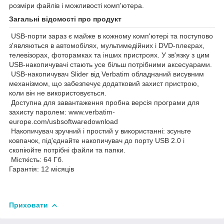
розміри файлів і можливості комп'ютера.
Загальні відомості про продукт
USB-порти зараз є майже в кожному комп'ютері та поступово
з'являються в автомобілях, мультимедійних і DVD-плеєрах,
телевізорах, фоторамках та інших пристроях. У зв'язку з цим
USB-накопичувачі стають усе більш потрібними аксесуарами.
USB-накопичувач Slider від Verbatim обладнаний висувним
механізмом, що забезпечує додатковий захист пристрою,
коли він не використовується.
Доступна для завантаження пробна версія програми для
захисту паролем:
www.verbatim-
europe.com/usbsoftwaredownload
Накопичувач зручний і простий у використанні: зсуньте
ковпачок, під'єднайте накопичувач до порту USB 2.0 і
скопіюйте потрібні файли та папки.
Місткість: 64 Гб.
Гарантія: 12 місяців
Приховати