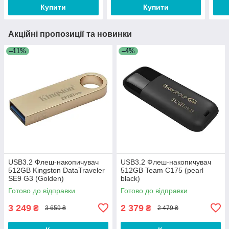
Купити
Купити
Акційні пропозиції та новинки
–11%
–4%
USB3.2 Флеш-накопичувач
USB3.2 Флеш-накопичувач
512GB Kingston DataTraveler
512GB Team C175 (pearl
SE9 G3 (Golden)
black)
Готово до відправки
Готово до відправки
3 249
2 379
₴
₴
3 659 ₴
2 479 ₴