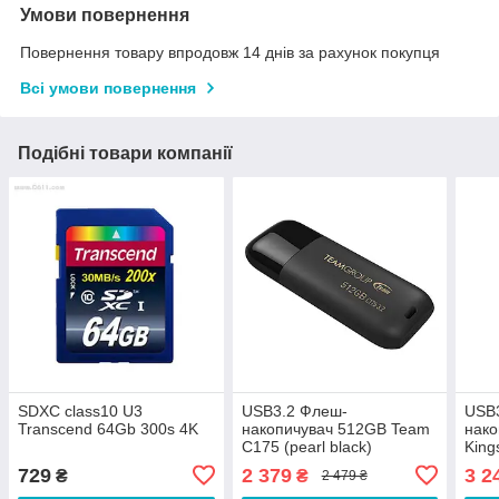
Умови повернення
Повернення товару впродовж 14 днів за рахунок покупця
Всі умови повернення
Подібні товари компанії
SDXC class10 U3
USB3.2 Флеш-
USB
Transcend 64Gb 300s 4K
накопичувач 512GB Team
нако
C175 (pearl black)
King
G3 (
729
2 379
3 2
₴
₴
2 479 ₴