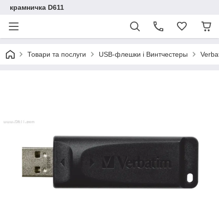
крамничка D611
Товари та послуги
USB-флешки і Винтчестеры
Verba