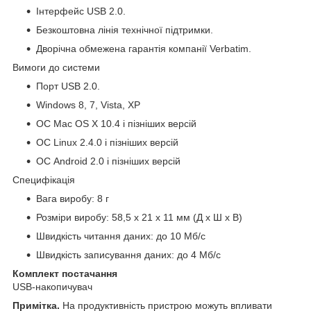
Інтерфейс USB 2.0.
Безкоштовна лінія технічної підтримки.
Дворічна обмежена гарантія компанії Verbatim.
Вимоги до системи
Порт USB 2.0.
Windows 8, 7, Vista, XP
ОС Mac OS Х 10.4 і пізніших версій
ОС Linux 2.4.0 і пізніших версій
ОС Android 2.0 і пізніших версій
Специфікація
Вага виробу: 8 г
Розміри виробу: 58,5 x 21 x 11 мм (Д x Ш x В)
Швидкість читання даних: до 10 Мб/с
Швидкість записування даних: до 4 Мб/с
Комплект постачання
USB-накопичувач
Примітка.
На продуктивність пристрою можуть впливати