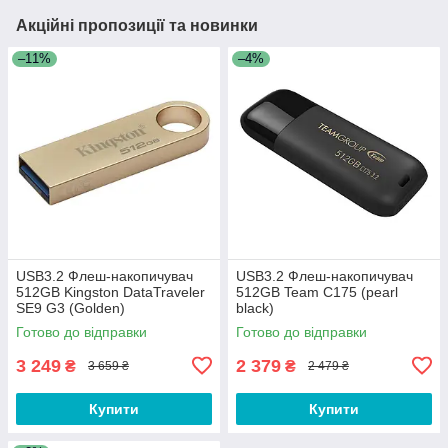
Акційні пропозиції та новинки
–11%
–4%
USB3.2 Флеш-накопичувач
USB3.2 Флеш-накопичувач
512GB Kingston DataTraveler
512GB Team C175 (pearl
SE9 G3 (Golden)
black)
Готово до відправки
Готово до відправки
3 249
2 379
₴
₴
3 659 ₴
2 479 ₴
Купити
Купити