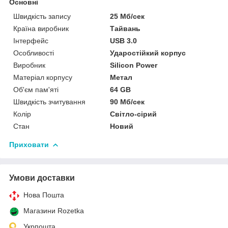
Основні
Швидкість запису
25 Мб/сек
Країна виробник
Тайвань
Інтерфейс
USB 3.0
Особливості
Ударостійкий корпус
Виробник
Silicon Power
Матеріал корпусу
Метал
Об'єм пам'яті
64 GB
Швидкість зчитування
90 Мб/сек
Колір
Світло-сірий
Стан
Новий
Приховати
Умови доставки
Нова Пошта
Магазини Rozetka
Укрпошта