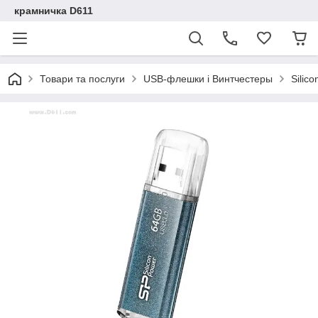
крамничка D611
Товари та послуги
USB-флешки і Винтчестеры
Silic