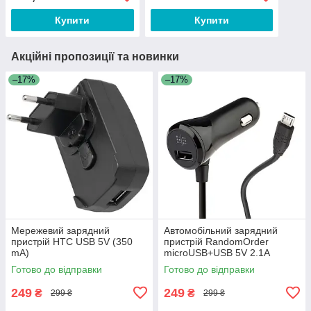
Купити
Купити
Акційні пропозиції та новинки
–17%
–17%
Мережевий зарядний
Автомобільний зарядний
пристрій HTC USB 5V (350
пристрій RandomOrder
mA)
microUSB+USB 5V 2.1A
Готово до відправки
Готово до відправки
249
249
₴
₴
299 ₴
299 ₴