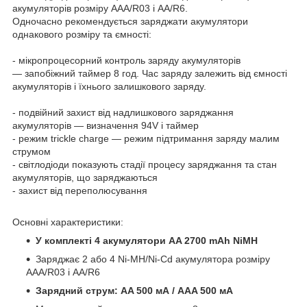
акумуляторів розміру ААА/R03 і AA/R6.
Одночасно рекомендується заряджати акумулятори
однакового розміру та ємності:
- мікропроцесорний контроль заряду акумуляторів
— запобіжний таймер 8 год. Час заряду залежить від ємності
акумуляторів і їхнього залишкового заряду.
- подвійний захист від надлишкового заряджання
акумуляторів — визначення 94V і таймер
- режим trickle charge — режим підтримання заряду малим
струмом
- світлодіоди показують стадії процесу заряджання та стан
акумуляторів, що заряджаються
- захист від переполюсування
Основні характеристики:
У комплекті 4 акумулятори AA 2700 mAh NiMH
Заряджає 2 або 4 Ni-MH/Ni-Cd акумулятора розміру
ААА/R03 і AA/R6
Зарядний струм:
AA 500 мА / AAA 500 мА