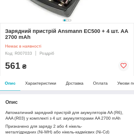
Зарядний пристрій Ansmann EC500 + 4 шт. AA
2700 mAh
Немає в наявності
Код: R007033
Роздріб
561
₴
Опис
Характеристики
Доставка
Оплата
Умови п
Опис
Автоматичний зарядний пристрій для акумуляторів AA (R6),
AAA (R03) у комплекті з 4 шт. акумуляторами AA 2700 mAh
Призначено для заряду 2 або 4 нікель-
металгідридних (Ni-MH) або нікель-кадмієвих (Ni-Cd)