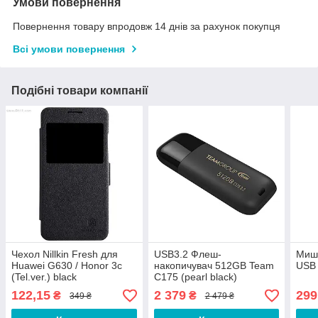
Умови повернення
Повернення товару впродовж 14 днів за рахунок покупця
Всі умови повернення
Подібні товари компанії
Чехол Nillkin Fresh для
USB3.2 Флеш-
Миша
Huawei G630 / Honor 3c
накопичувач 512GB Team
USB
(Tel.ver.) black
C175 (pearl black)
122,15
2 379
299
₴
₴
349 ₴
2 479 ₴