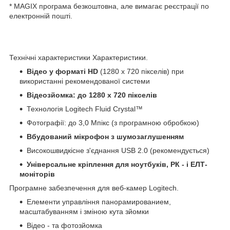
* MAGIX програма безкоштовна, але вимагає реєстрації по
електронній пошті.
Технічні характеристики Характеристики.
Відео у форматі HD
(1280 x 720 пікселів) при
використанні рекомендованої системи
Відеозйомка: до 1280 x 720 пікселів
Технологія Logitech Fluid Crystal™
Фотографії: до 3,0 Мпікс (з програмною обробкою)
Вбудований мікрофон з шумозаглушенням
Високошвидкісне з'єднання USB 2.0 (рекомендується)
Універсальне кріплення для ноутбуків, РК - і ЕЛТ-
моніторів
Програмне забезпечення для веб-камер Logitech.
Елементи управління панорамированием,
масштабуванням і зміною кута зйомки
Відео - та фотозйомка