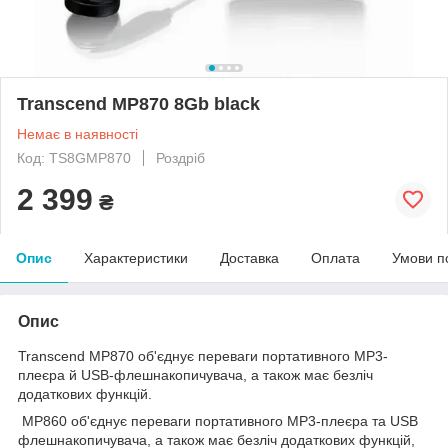
Transcend MP870 8Gb black
Немає в наявності
Код: TS8GMP870
Роздріб
2 399
₴
Опис
Характеристики
Доставка
Оплата
Умови п
Опис
Transcend MP870 об'єднує переваги портативного MP3-
плеєра й USB-флешнакопичувача, а також має безліч
додаткових функцій.
MP860 об'єднує переваги портативного MP3-плеєра та USB
флешнакопичувача, а також має безліч додаткових функцій,