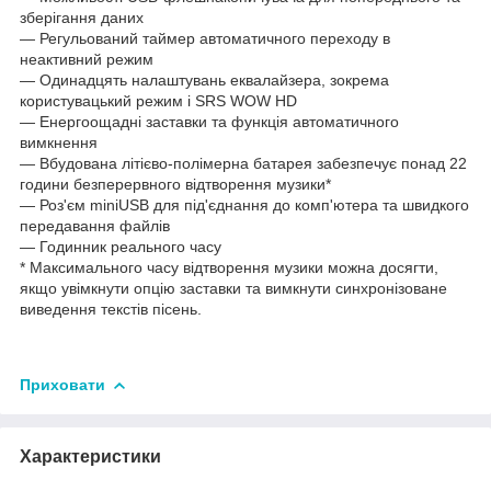
зберігання даних
― Регульований таймер автоматичного переходу в
неактивний режим
— Одинадцять налаштувань еквалайзера, зокрема
користувацький режим і SRS WOW HD
― Енергоощадні заставки та функція автоматичного
вимкнення
― Вбудована літієво-полімерна батарея забезпечує понад 22
години безперервного відтворення музики*
— Роз'єм miniUSB для під'єднання до комп'ютера та швидкого
передавання файлів
― Годинник реального часу
* Максимального часу відтворення музики можна досягти,
якщо увімкнути опцію заставки та вимкнути синхронізоване
виведення текстів пісень.
Приховати
Характеристики