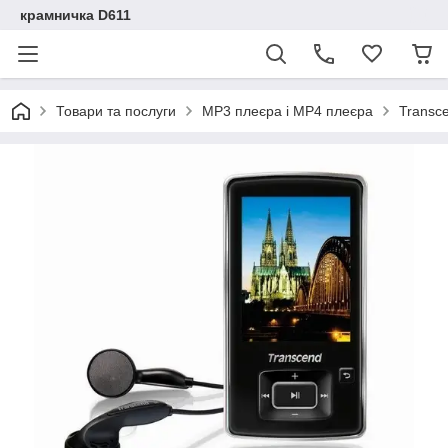
крамничка D611
Товари та послуги
MP3 плеєра і MP4 плеєра
Transc