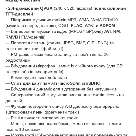
-
2,4-дюймовий QVGA
(240 x 320 пікселів)
повноколірний
TFT-дисплей
― Підтримка музичних файлів MP3, WMA, WMA-DRM10
(музика за передплатою), OGG,
FLAC
, WAV и
ADPCM
― Відтворення музики та відео (MPEG4 SP(Xvid)
AVI
,
RM
,
RMVB
і FLV-файлів)
― Перегляд світлин (файли JPEG, BMP, GIF і PNG) та
електронних книг (файли.txt)
— FM-радіо з можливістю запису та пам'яттю на 20
радіостанцій
― Вбудований мікрофон і запис із лінійного входу (для CD
плеєрів або інших пристроїв)
— Компонувальник плейлистів
―
Слот для карт пам'яті microSD/microSDHC
― Вбудований динамік для відтворення без навушників
― Синхронізований із музикою виведення текстів пісень на
дисплей
― Функція повторення опису A-B дає змогу безперервно
відтворювати певні фрагменти треків
― Різні швидкості відтворення треків
— Меню, назви пісень/альбомів, імена виконавців і тексти
пісень 13 мовами
― Можливості USB-флешнакопичувача для попереднього та