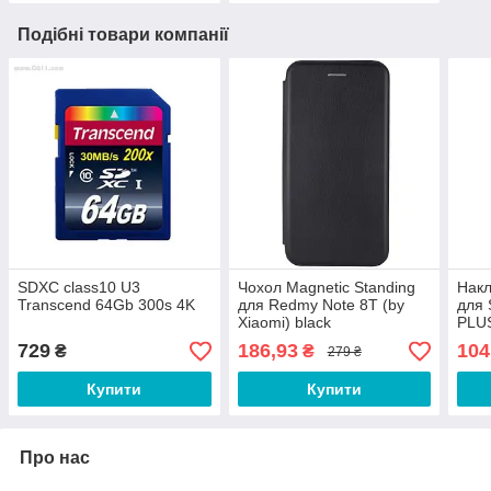
Подібні товари компанії
SDXC class10 U3
Чохол Magnetic Standing
Накл
Transcend 64Gb 300s 4K
для Redmy Note 8T (by
для 
Xiaomi) black
PLUS
(Ori
729
186,93
104
₴
₴
279 ₴
Купити
Купити
Про нас