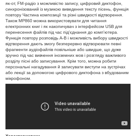
як-от, FM-радіо з можливістю запису, цифровий диктофон,
синхронізований із музикою виведення тексту пісень, функція
повтору Частина композиції та різні швидкості відтворення.
Також MP860 можна використовувати для читання
електронних книг і як накопичувач з інтерфейсом USB для
перенесення файлів під час під'єднання до комп'ютера.
Функція повтору розповідь A-B і можливість вибору швидкості
відтворення дають змогу безперервно відтворювати певні
фрагменти аудіофайлів повільніше або швидше, що дуже
зручно під час вивчення іноземних мов і розгляду важливого
розділу пісні або записування. Крім того, можна робити
персональні нагадування й записувати виступи на зустрічах
або лекції за допомогою цифрового диктофона з вбудованим
мікрофоном.
Характеристики