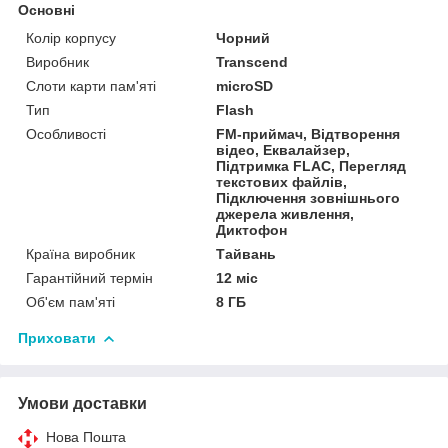
Основні
Колір корпусу
Чорний
Виробник
Transcend
Слоти карти пам'яті
microSD
Тип
Flash
Особливості
FM-приймач, Відтворення
відео, Еквалайзер,
Підтримка FLAС, Перегляд
текстових файлів,
Підключення зовнішнього
джерела живлення,
Диктофон
Країна виробник
Тайвань
Гарантійний термін
12 міс
Об'єм пам'яті
8 ГБ
Приховати
Умови доставки
Нова Пошта