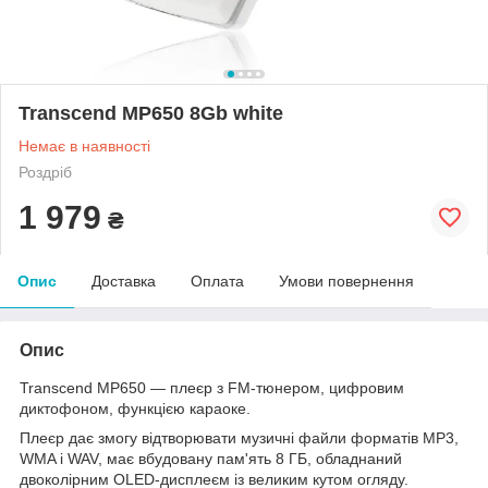
Transcend MP650 8Gb white
Немає в наявності
Роздріб
1 979
₴
Опис
Доставка
Оплата
Умови повернення
Опис
Transcend MP650 — плеєр з FM-тюнером, цифровим
диктофоном, функцією караоке.
Плеєр дає змогу відтворювати музичні файли форматів MP3,
WMA і WAV, має вбудовану пам'ять 8 ГБ, обладнаний
двоколірним OLED-дисплеєм із великим кутом огляду.