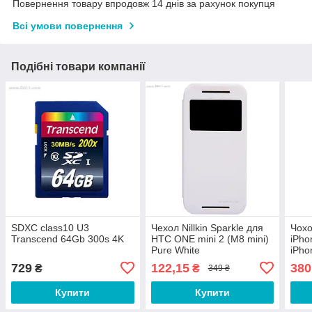
Повернення товару впродовж 14 днів за рахунок покупця
Всі умови повернення
Подібні товари компанії
SDXC class10 U3
Чехол Nillkin Sparkle для
Чохо
Transcend 64Gb 300s 4K
HTC ONE mini 2 (M8 mini)
iPho
Pure White
iPho
729
122,15
380
₴
₴
349 ₴
Купити
Купити