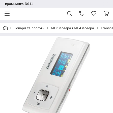
крамничка D611
Товари та послуги
MP3 плеєра і MP4 плеєра
Transc