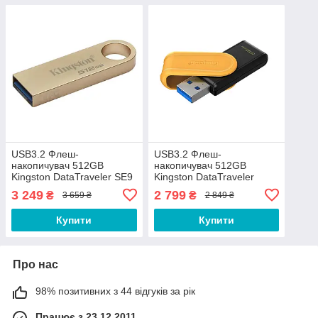
USB3.2 Флеш-
USB3.2 Флеш-
накопичувач 512GB
накопичувач 512GB
Kingston DataTraveler SE9
Kingston DataTraveler
G3 (Golden)
Exodia S (Black/Yellow)
3 249
2 799
₴
₴
3 659 ₴
2 849 ₴
Купити
Купити
Про нас
98% позитивних з 44 відгуків за рік
Працює з 23.12.2011