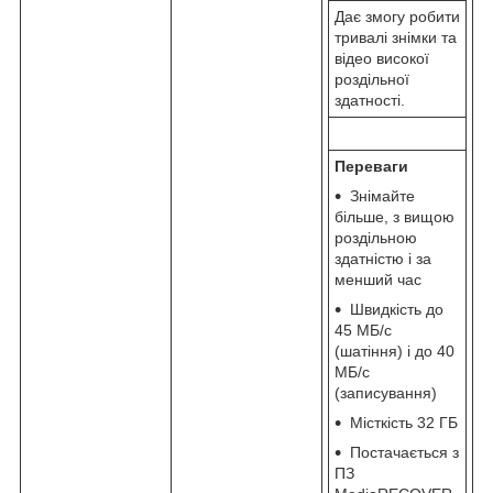
Дає змогу робити
тривалі знімки та
відео високої
роздільної
здатності.
Переваги
Знімайте
більше, з вищою
роздільною
здатністю і за
менший час
Швидкість до
45 МБ/с
(шатіння) і до 40
МБ/с
(записування)
Місткість 32 ГБ
Постачається з
ПЗ