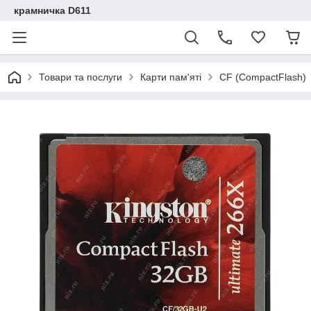
крамничка D611
Товари та послуги
Карти пам'яті
CF (CompactFlash)