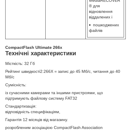
MediaRECOVER
® для
відновлення
віддалених і
пошкоджених
файлів
CompactFlash Ultimate 266x
Технічні характеристики
Місткість
: 32 Гб
Рейтинг швидкості
2
:266X = запис до 45 Мб/с, читання до 40
Мб/c
Сумісність
:
із сучасними камерами та іншими пристроями, що
підтримують файлову систему FAT32
Стандартизація
:
відповідність специфікаціям,
Гарантія 12 місяців від магазину.
розробленим асоціацією CompactFlash Association