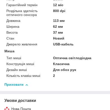
Гарантійний термін
12 міс
Роздільна здатність
800 dpi
оптичного сенсора
Довжина
113 мм
Ширина
62 мм
Висота
37 мм
Стан
Новий
Джерело живлення
USB-кабель
Миша
Тип миші
Оптична світлодіодна
Конструкція миші
Класична
Дизайн миші
Для обох рук
Кількість клавіш миші
2
Приховати
Умови доставки
Нова Пошта