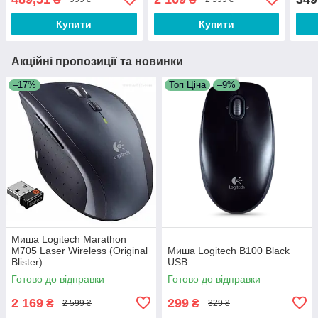
Купити
Купити
Акційні пропозиції та новинки
–17%
Топ Ціна
–9%
Миша Logitech Marathon
M705 Laser Wireless (Original
Миша Logitech B100 Black
Blister)
USB
Готово до відправки
Готово до відправки
2 169
299
₴
₴
2 599 ₴
329 ₴