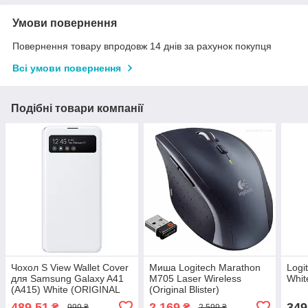
Умови повернення
Повернення товару впродовж 14 днів за рахунок покупця
Всі умови повернення
Подібні товари компанії
Чохол S View Wallet Cover
Миша Logitech Marathon
Logi
для Samsung Galaxy A41
M705 Laser Wireless
Whit
(A415) White (ORIGINAL
(Original Blister)
100%)
489,51
2 169
349
₴
₴
999 ₴
2 599 ₴