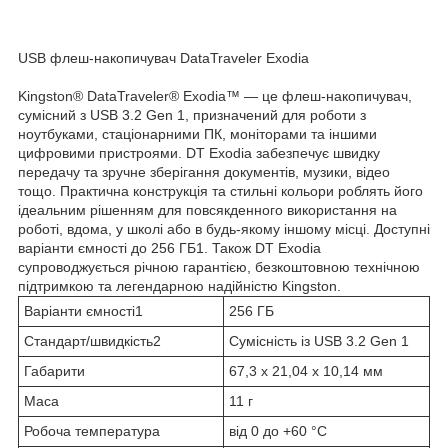
USB флеш-накопичувач DataTraveler Exodia
Kingston
®
DataTraveler
®
Exodia
™
— це флеш-накопичувач,
сумісний з USB 3.2 Gen 1, призначений для роботи з
ноутбуками, стаціонарними ПК, моніторами та іншими
цифровими пристроями. DT Exodia забезпечує швидку
передачу та зручне зберігання документів, музики, відео
тощо. Практична конструкція та стильні кольори роблять його
ідеальним рішенням для повсякденного використання на
роботі, вдома, у школі або в будь-якому іншому місці. Доступні
варіанти ємності до 256 ГБ
1
. Також DT Exodia
супроводжується річною гарантією, безкоштовною технічною
підтримкою та легендарною надійністю Kingston.
Варіанти ємності
1
256 ГБ
Стандарт/швидкість
2
Сумісність із USB 3.2 Gen 1
Габарити
67,3 x 21,04 x 10,14 мм
Маса
11 г
Робоча температура
від 0 до +60 °C