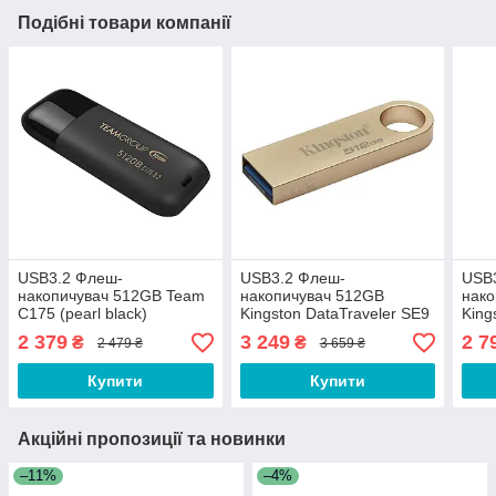
Подібні товари компанії
USB3.2 Флеш-
USB3.2 Флеш-
USB
накопичувач 512GB Team
накопичувач 512GB
нако
C175 (pearl black)
Kingston DataTraveler SE9
King
G3 (Golden)
Exod
2 379
3 249
2 7
₴
₴
2 479 ₴
3 659 ₴
Купити
Купити
Акційні пропозиції та новинки
–11%
–4%