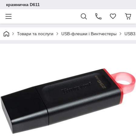
крамничка D611
Товари та послуги
USB-флешки і Винтчестеры
USB3.