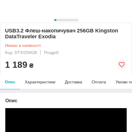
USB3.2 Флеш-накопичувач 256GB Kingston
DataTraveler Exodia
Немає в наявності
Код: DTX/256GB
Роздріб
1 189
₴
Опис
Характеристики
Доставка
Оплата
Умови п
Опис