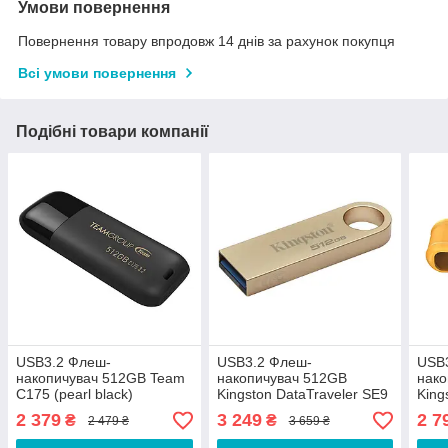
Умови повернення
Повернення товару впродовж 14 днів за рахунок покупця
Всі умови повернення
Подібні товари компанії
USB3.2 Флеш-
USB3.2 Флеш-
USB
накопичувач 512GB Team
накопичувач 512GB
нако
C175 (pearl black)
Kingston DataTraveler SE9
King
G3 (Golden)
Exod
2 379
3 249
2 7
₴
₴
2 479 ₴
3 659 ₴