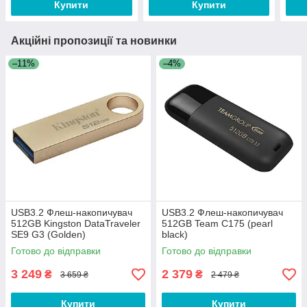
Купити
Купити
Акційні пропозиції та новинки
–11%
–4%
USB3.2 Флеш-накопичувач
USB3.2 Флеш-накопичувач
512GB Kingston DataTraveler
512GB Team C175 (pearl
SE9 G3 (Golden)
black)
Готово до відправки
Готово до відправки
3 249
2 379
₴
₴
3 659 ₴
2 479 ₴
Купити
Купити