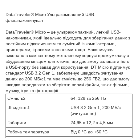
DataTraveler® Micro Ультракомпактний USB-
флешнакопичувач
DataTraveler
®
Micro – це ультракомпактний, легкий USB-
накопичувач, який ідеально підходить для зберігання даних з
постійним підключенням та сумісний із комп’ютерами,
принтерами, ігровими консолями тощо. Накопичувач
виконано в компактному металевому корпусі преміумкласу з
вбудованим кільцем для ключів, що дає змогу залишати його
в USB-порту без завад для користування. DT Micro підтримує
стандарт USB 3.2 Gen 1, забезпечує швидкість зчитування
даних до 200 МБ/с
1
та має ємність до 256 ГБ
2
, що дає змогу
швидко передавати та зберігати великі файли, як-от фільми,
музику, ігри та фотографії.
Ємність
2
64, 128 та 256 ГБ
Швидкість
1
USB 3.2 Gen 1, 200 МБ/с
(зчитування)
Габарити
24,95 х 12,2 х 4,5 мм
Робоча температура
Від 0 °C до +60 °C