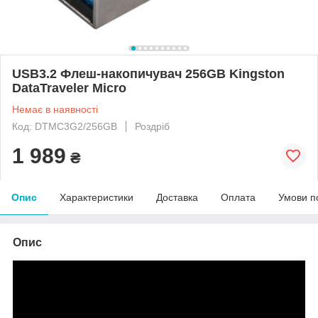
USB3.2 Флеш-накопичувач 256GB Kingston
DataTraveler Micro
Немає в наявності
Код: DTMC3G2/256GB
Роздріб
1 989
₴
Опис
Характеристики
Доставка
Оплата
Умови п
Опис