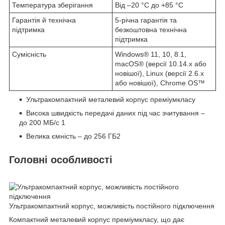
Температура зберігання
Від –20 °C до +85 °C
Гарантія й технічна
5-річна гарантія та
підтримка
безкоштовна технічна
підтримка
Сумісність
Windows
®
11, 10, 8.1,
macOS
®
(версії 10.14.x або
новішої), Linux (версії 2.6.x
або новішої), Chrome OS
™
Ультракомпактний металевий корпус преміумкласу
Висока швидкість передачі даних під час зчитування –
до 200 МБ/с
1
Велика ємність – до 256 ГБ
2
Головні особливості
Ультракомпактний корпус, можливість постійного підключення
Компактний металевий корпус преміумкласу, що дає