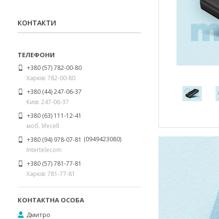
КОНТАКТИ
+380 (57) 782-00-80
Харків: 782-00-80
+380 (44) 247-06-37
Київ: 247-06-37
+380 (63) 111-12-41
моб. lifecell
0949423080
+380 (94) 978-07-81
Intertelecom
+380 (57) 781-77-81
Харків: 781-77-81
Дмитро