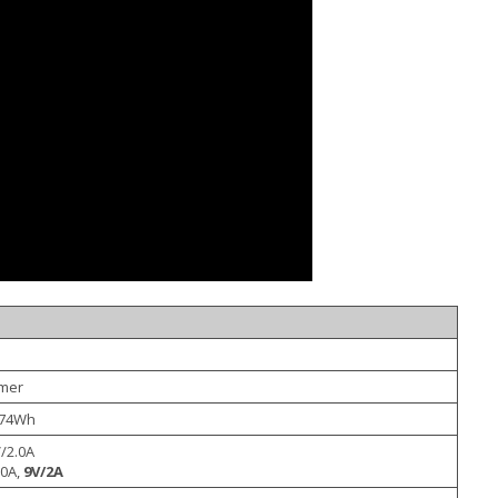
ymer
 74Wh
/2.0A
.0A,
9V/2A