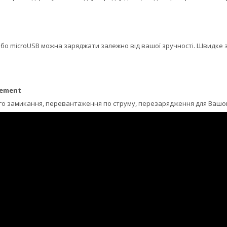
 або microUSB можна заряджати залежно від вашої зручності. Швидке
gement
ого замикання, перевантаження по струму, перезарядження для Вашог