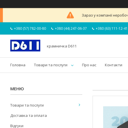
Зараз у компанії неробоч
+380 (57) 782-00-80
+380 (44) 247-06-37
+380 (63) 111-12-41
крамничка D611
Головна
Товари та послуги
Про нас
Контакти
Товари та послуги
Доставка та оплата
Відгуки