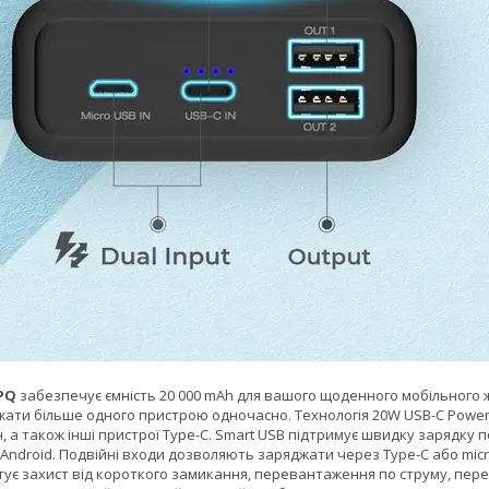
2PQ
забезпечує ємність 20 000 mAh для вашого щоденного мобільного жи
ти більше одного пристрою одночасно. Технологія 20W USB-C Power D
н, а також інші пристрої Type-C. Smart USB підтримує швидку зарядку 
 Android. Подвійні входи дозволяють заряджати через Type-C або micr
ує захист від короткого замикання, перевантаження по струму, пере