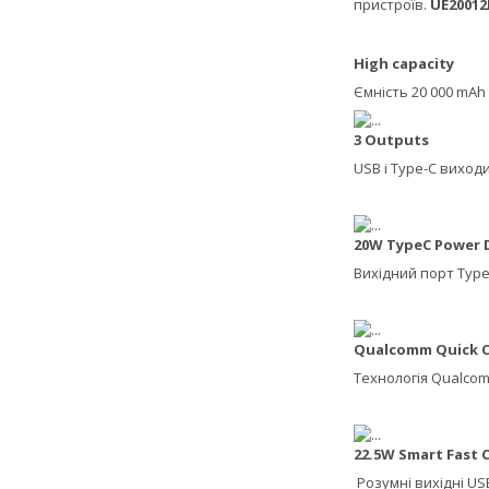
пристроїв.
UE2001
High capacity
Ємність 20 000 mAh
3 Outputs
USB і Type-C виход
20W TypeC Power D
Вихідний порт Type
Qualcomm Quick 
Технологія Qualcom
22.5W Smart
Fast 
Розумні вихідні US