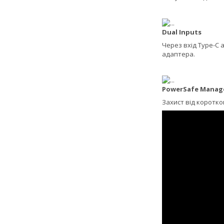
Dual Inputs
Через вхід Type-C
адаптера.
PowerSafe Mana
Захист від коротк