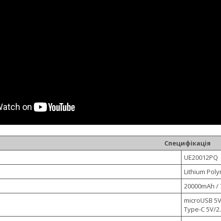
Специфікація
UE20012PQ
Lithium Pol
20000mAh /
microUSB 5V
Type-C 5V/2