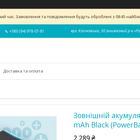
ий час. Замовлення та повідомлення будуть оброблені з 08:45 найближ
вул. Клочківська, 30 (книжковий р-к «Р
+380 (94) 978-07-81
Доставка та оплата
Зовнішній акумуля
mAh Black (PowerB
2 289 ₴