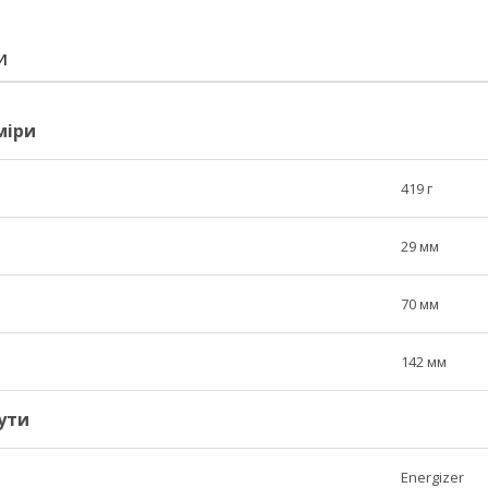
И
міри
419 г
29 мм
70 мм
142 мм
ути
Energizer