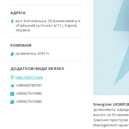
вул. Клочківська, 30 (книжковий р-к
«Райський куточок» 6/11 ), Харків,
Україна
крамничка «D611»
http://D611.com
+380949780781
+380637610080
+380637610080
Energizer UE2001
дозволяють заряджа
всього за 30 хвили
сумісних пристроїв
Management гарант