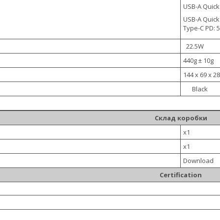
USB-A Quick
USB-A Quick
Type-C PD: 
22.5W
440g ± 10g
144 x 69 x 2
Black
Склад коробки
x1
x1
Download
Certification