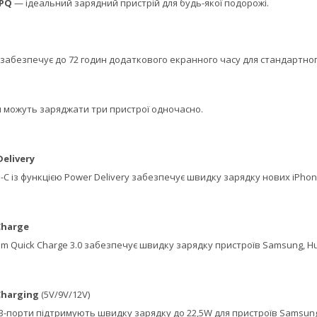
2PQ
— ідеальний зарядний пристрій для будь-якої подорожі.
 забезпечує до 72 годин додаткового екранного часу для стандартно
и можуть заряджати три пристрої одночасно.
elivery
-C із функцією Power Delivery забезпечує швидку зарядку нових iPhone
Charge
m Quick Charge 3.0 забезпечує швидку зарядку пристроїв Samsung, Hu
Charging
(5V/9V/12V)
B-порти підтримують швидку зарядку до 22,5W для пристроїв Samsung,